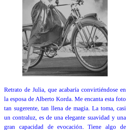
Retrato de Julia, que acabaría convirtiéndose en
la esposa de Alberto Korda. Me encanta esta foto
tan sugerente, tan llena de magia. La toma, casi
un contraluz, es de una elegante suavidad y una
gran capacidad de evocación. Tiene algo de