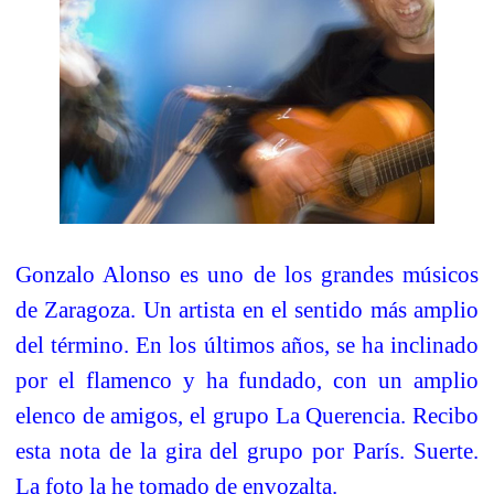
Gonzalo Alonso es uno de los grandes músicos
de Zaragoza. Un artista en el sentido más amplio
del término. En los últimos años, se ha inclinado
por el flamenco y ha fundado, con un amplio
elenco de amigos, el grupo La Querencia. Recibo
esta nota de la gira del grupo por París. Suerte.
La foto la he tomado de envozalta.