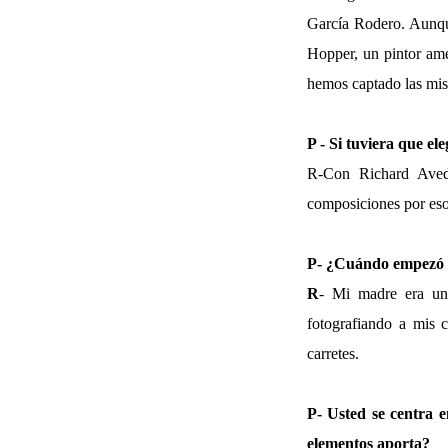
García Rodero. Aunque
Hopper, un pintor am
hemos captado las mi
P - Si tuviera que e
R-Con Richard Avedo
composiciones por eso
P- ¿Cuándo empezó a
R
- Mi madre era un
fotografiando a mis 
carretes.
P- Usted se centra e
elementos aporta?