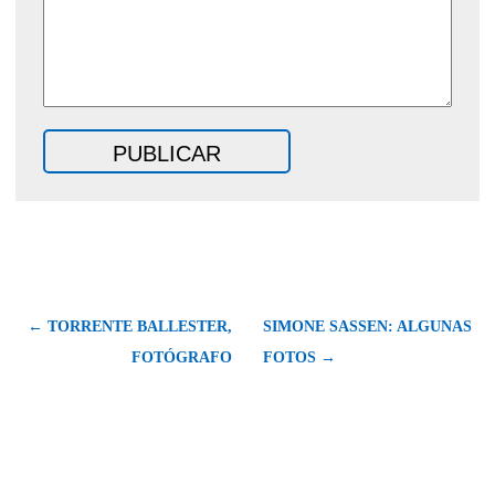
← TORRENTE BALLESTER,
SIMONE SASSEN: ALGUNAS
FOTÓGRAFO
FOTOS →