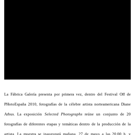
La Fábrica Galería presenta por primera vez, dentro del Festival Off de
PHotoEspaña 2010, fotografías de la célebre artista norteamericana Diane
Arbus. La exposición
Selected Photographs
reúne un conjunto de 20
fotografías de diferentes etapas y temáticas dentro de la producción de la
artista. La muestra se inaugurará mañana, 27 de mayo a las 20.00 h. y