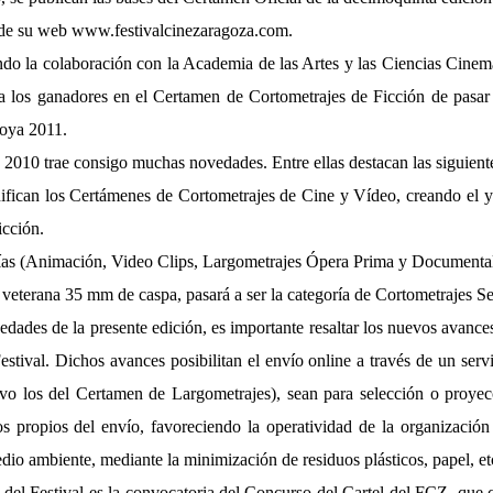
 de su web
www.festivalcinezaragoza.com
.
do la colaboración con la Academia de las Artes y las Ciencias Cinem
 a los ganadores en el Certamen de Cortometrajes de Ficción de pasar 
Goya 2011.
 2010 trae consigo muchas novedades. Entre ellas destacan las siguient
nifican los Certámenes de Cortometrajes de Cine y Vídeo, creando e
icción.
orías (Animación, Video Clips, Largometrajes Ópera Prima y Documenta
 veterana 35 mm de caspa, pasará a ser la categoría de Cortometrajes Se
dades de la presente edición, es importante resaltar los nuevos avanc
estival. Dichos avances posibilitan el envío online a través de un ser
alvo los del Certamen de Largometrajes), sean para selección o proyec
os propios del envío, favoreciendo la operatividad de la organización 
io ambiente, mediante la minimización de residuos plásticos, papel, et
 del Festival es la convocatoria del Concurso del Cartel del FCZ, que