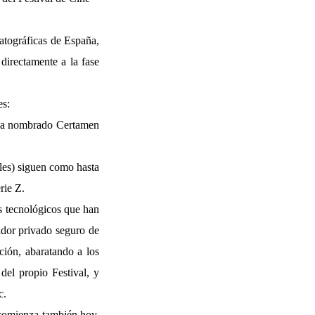
atográficas de España,
directamente a la fase
es:
l ya nombrado Certamen
les) siguen como hasta
rie Z.
es tecnológicos que han
vidor privado seguro de
ción, abaratando a los
del propio Festival, y
c.
 comienza también hoy.