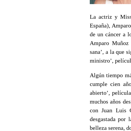
La actriz y Mis
España), Amparo
de un cáncer a l
Amparo Muñoz co
sana’, a la que s
ministro’, pelícu
Algún tiempo má
cumple cien año
abierto’, pelícu
muchos años desp
con Juan Luis G
desgastada por 
belleza serena, d