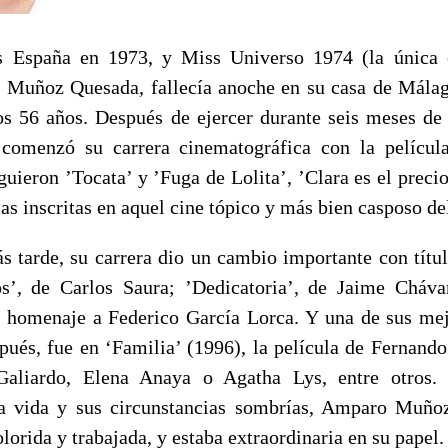
s España en 1973, y Miss Universo 1974 (la única e
 Muñoz Quesada, fallecía anoche en su casa de Málag
os 56 años. Después de ejercer durante seis meses de
menzó su carrera cinematográfica con la películ
iguieron ’Tocata’ y ’Fuga de Lolita’, ’Clara es el preci
las inscritas en aquel cine tópico y más bien casposo de
s tarde, su carrera dio un cambio importante con tí
s’, de Carlos Saura; ’Dedicatoria’, de Jaime Chávar
la homenaje a Federico García Lorca. Y una de sus mej
ués, fue en ‘Familia’ (1996), la película de Fernand
aliardo, Elena Anaya o Agatha Lys, entre otros. 
la vida y sus circunstancias sombrías, Amparo Muño
olorida y trabajada, y estaba extraordinaria en su papel.