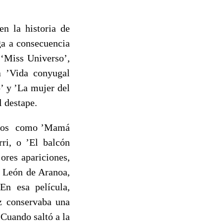
n la historia de
a a consecuencia
 ‘Miss Universo’,
a ’Vida conyugal
o’ y ’La mujer del
l destape.
tulos como ’Mamá
ri, o ’El balcón
ores apariciones,
o León de Aranoa,
En esa película,
z conservaba una
 Cuando saltó a la