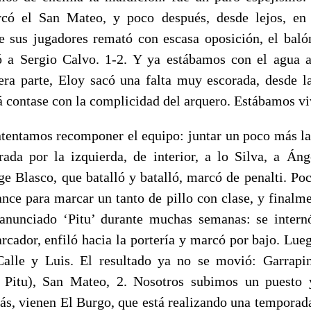
rcó el San Mateo, y poco después, desde lejos, en
e sus jugadores remató con escasa oposición, el bal
ó a Sergio Calvo. 1-2. Y ya estábamos con el agua 
era parte, Eloy sacó una falta muy escorada, desde l
á contase con la complicidad del arquero. Estábamos vi
ntentamos recomponer el equipo: juntar un poco más las 
ada por la izquierda, de interior, a lo Silva, a Án
rge Blasco, que batalló y batalló, marcó de penalti. P
nce para marcar un tanto de pillo con clase, y finalme
anunciado ‘Pitu’ durante muchas semanas: se intern
rcador, enfiló hacia la portería y marcó por bajo. Lueg
alle y Luis. El resultado ya no se movió: Garrapin
 Pitu), San Mateo, 2. Nosotros subimos un puesto
rás, vienen El Burgo, que está realizando una temporad