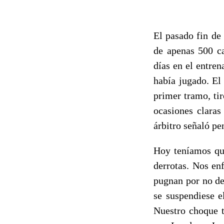
El pasado fin de
de apenas 500 ca
días en el entre
había jugado. El
primer tramo, ti
ocasiones claras
árbitro señaló pe
Hoy teníamos que
derrotas. Nos en
pugnan por no de
se suspendiese e
Nuestro choque t