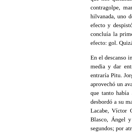
contragolpe, ma
hilvanada, uno d
efecto y despist
concluía la prim
efecto: gol. Quiz
En el descanso i
media y dar entr
entraría Pitu. Jo
aprovechó un ava
que tanto había 
desbordó a su ma
Lacabe, Víctor C
Blasco, Ángel y
segundos; por at