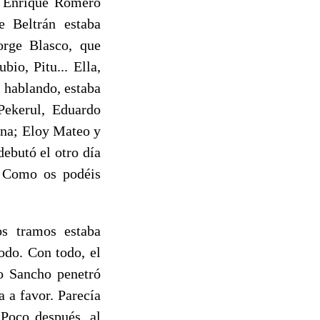
, Enrique Romero
e Beltrán estaba
orge Blasco, que
io, Pitu... Ella,
 hablando, estaba
Pekerul, Eduardo
una; Eloy Mateo y
ebutó el otro día
e. Como os podéis
s tramos estaba
odo. Con todo, el
o Sancho penetró
 a favor. Parecía
Poco después, al