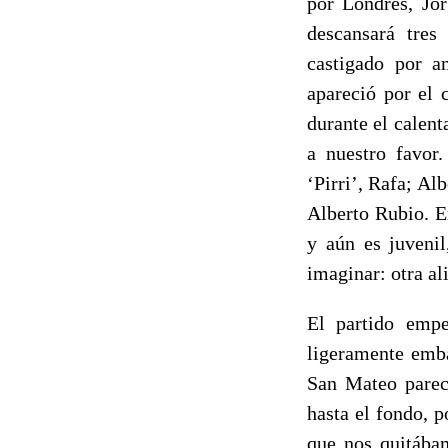
por Londres, Jo
descansará tres
castigado por a
apareció por el 
durante el calen
a nuestro favor
‘Pirri’, Rafa; A
Alberto Rubio. E
y aún es juvenil
imaginar: otra al
El partido emp
ligeramente emba
San Mateo parec
hasta el fondo, 
que nos quitába