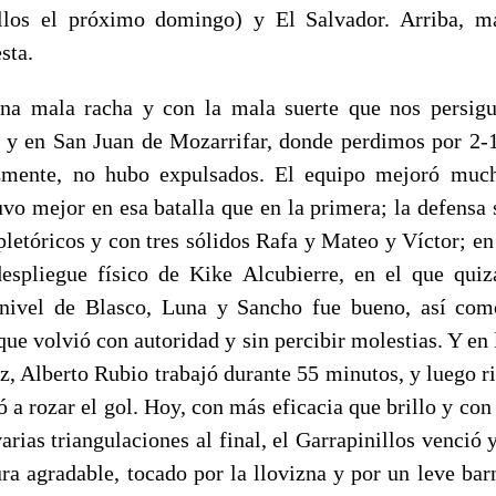
llos el próximo domingo) y El Salvador. Arriba, ma
sta.
a mala racha y con la mala suerte que nos persigu
 y en San Juan de Mozarrifar, donde perdimos por 2-
zmente, no hubo expulsados. El equipo mejoró muc
tuvo mejor en esa batalla que en la primera; la defensa
pletóricos y con tres sólidos Rafa y Mateo y Víctor; en
despliegue físico de Kike Alcubierre, en el que qui
l nivel de Blasco, Luna y Sancho fue bueno, así com
ue volvió con autoridad y sin percibir molestias. Y en 
az, Alberto Rubio trabajó durante 55 minutos, y luego r
ó a rozar el gol. Hoy, con más eficacia que brillo y con
varias triangulaciones al final, el Garrapinillos venció
ura agradable, tocado por la llovizna y por un leve bar