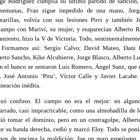
rge Rodríguez cumplía su último partido de sanción
 semanas, Fran sigue impedido de una mano, Jorg
marillas, volvía con sus lesiones Pirri y también J
campo con Mariví, su mujer, y reaparecían Alberto Rub
tamiento, hizo la V de Victoria. Todo, sentimentalmente
. Formamos así: Sergio Calvo; David Mateo, Dani 
lberto Sancho, Kike Alcubierre, Jorge Blasco, Alberto L
n el banco se sentaron Luis Romero, Ángel Sanz, que d
, José Antonio ‘Pitu’, Víctor Calle y Javier Lacab
ineación inédita.
ezó confuso. El campo no era el mejor: en alguno
rrado, casi impracticable, como una almohadilla de l
ió tomar el dominio, pero en un contragolpe, Albert
por su banda derecha, cedió y marcó Eloy. Todo se ponía
mos de encima la maldición: fue un puro espejismo. 