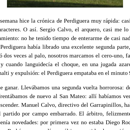
 semana hice la crónica de Perdiguera muy rápida: ca
racteres. O así. Sergio Calvo, el arquero, casi me lo
namiento: no he tenido tiempo de enterarme de casi nad
 Perdiguera había librado una excelente segunda parte,
ró dos veces al palo, nosotros marcamos el cero-uno, fa
 y cuando languidecía el choque, en una jugada azaro
nalti y expulsión: el Perdiguera empataba en el minuto 
 ganar. Llevábamos una segunda vuelta horrorosa: d
frentábamos de nuevo al San Mateo: allí habíamos ven
scender. Manuel Calvo, directivo del Garrapinillos, ha
l partido por campo embarrado. El árbitro, felizmente
enía novedades: por primera vez no estaba Diego Ro