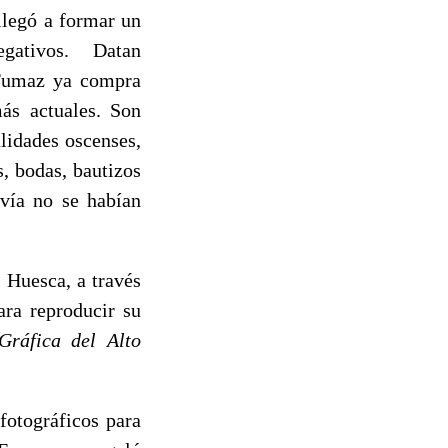
llegó a formar un
egativos. Datan
 Fumaz ya compra
ás actuales. Son
alidades oscenses,
s, bodas, bautizos
avía no se habían
e Huesca, a través
ara reproducir su
ráfica del Alto
fotográficos para