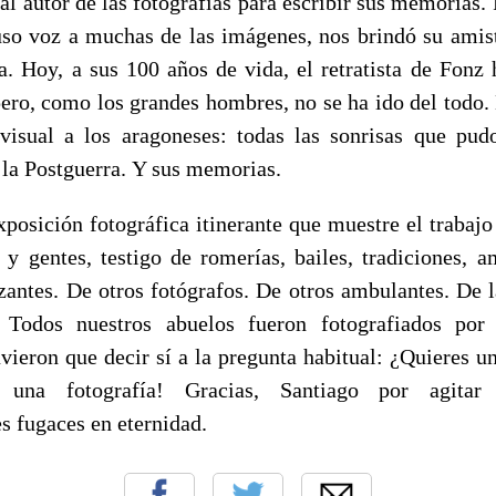
 al autor de las fotografías para escribir sus memorias
uso voz a muchas de las imágenes, nos brindó su amist
a. Hoy, a sus 100 años de vida, el retratista de Fonz
pero, como los grandes hombres, no se ha ido del todo.
visual a los aragoneses: todas las sonrisas que pud
e la Postguerra. Y sus memorias.
xposición fotográfica itinerante que muestre el trabajo
 y gentes, testigo de romerías, bailes, tradiciones, 
zantes. De otros fotógrafos. De otros ambulantes. De l
 Todos nuestros abuelos fueron fotografiados po
vieron que decir sí a la pregunta habitual: ¿Quieres u
 una fotografía! Gracias, Santiago por agitar
es fugaces en eternidad.