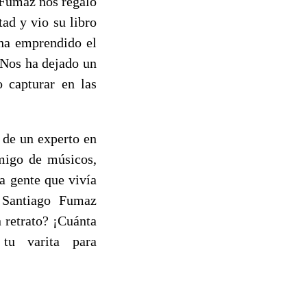
. Fumaz nos regaló
ad y vio su libro
 ha emprendido el
 Nos ha dejado un
o capturar en las
 de un experto en
amigo de músicos,
a gente que vivía
r Santiago Fumaz
n retrato? ¡Cuánta
 tu varita para