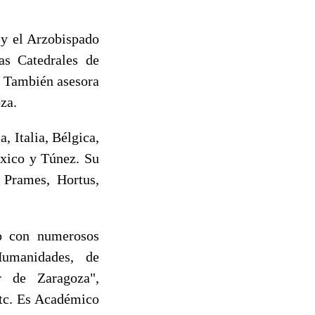
 y el Arzobispado
as Catedrales de
. También asesora
za.
 Italia, Bélgica,
éxico y Túnez. Su
 Prames, Hortus,
do con numerosos
Humanidades, de
r de Zaragoza",
tc. Es Académico