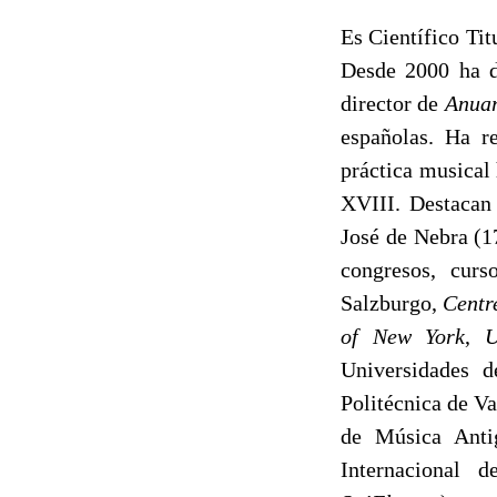
Es Científico Ti
Desde 2000 ha d
director de
Anuar
españolas. Ha r
práctica musical 
XVIII. Destacan 
José de Nebra (1
congresos, cur
Salzburgo,
Centr
of New York
,
U
Universidades 
Politécnica de V
de Música Anti
Internacional