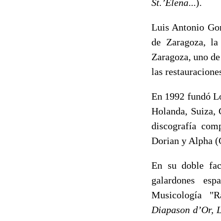
St.’Elena
...).
Luis Antonio Gon
de Zaragoza, la
Zaragoza, uno de
las restauracione
En 1992 fundó Lo
Holanda, Suiza, 
discografía com
Dorian y Alpha (
En su doble fac
galardones esp
Musicología "R
Diapason d’Or, L