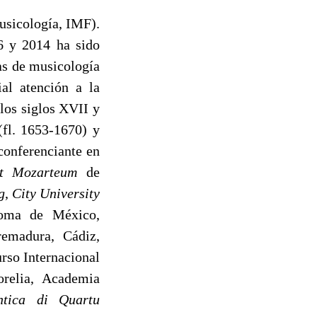
usicología, IMF).
6 y 2014 ha sido
tas de musicología
al atención a la
 los siglos XVII y
(fl. 1653-1670) y
conferenciante en
tät Mozarteum
de
g
,
City University
oma de México,
emadura, Cádiz,
rso Internacional
relia, Academia
ntica di Quartu