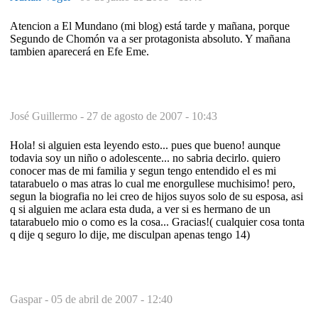
Atencion a El Mundano (mi blog) está tarde y mañana, porque
Segundo de Chomón va a ser protagonista absoluto. Y mañana
tambien aparecerá en Efe Eme.
José Guillermo -
27 de agosto de 2007 - 10:43
Hola! si alguien esta leyendo esto... pues que bueno! aunque
todavia soy un niño o adolescente... no sabria decirlo. quiero
conocer mas de mi familia y segun tengo entendido el es mi
tatarabuelo o mas atras lo cual me enorgullese muchisimo! pero,
segun la biografia no lei creo de hijos suyos solo de su esposa, asi
q si alguien me aclara esta duda, a ver si es hermano de un
tatarabuelo mio o como es la cosa... Gracias!( cualquier cosa tonta
q dije q seguro lo dije, me disculpan apenas tengo 14)
Gaspar -
05 de abril de 2007 - 12:40