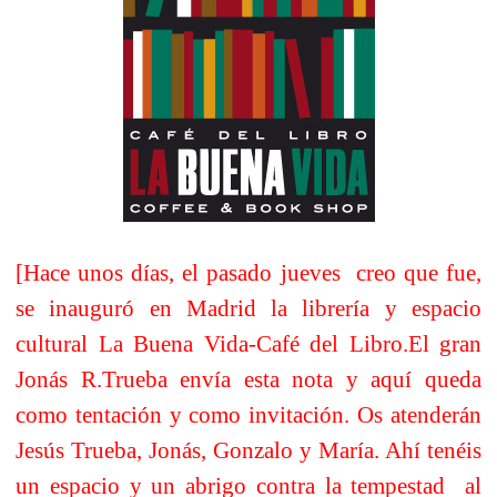
[Hace unos días, el pasado jueves
creo que fue,
se inauguró en Madrid la librería y espacio
cultural La Buena Vida-Café del Libro.El gran
Jonás R.Trueba envía esta nota y aquí queda
como tentación y como invitación. Os atenderán
Jesús Trueba, Jonás, Gonzalo y María. Ahí tenéis
un espacio y un abrigo contra la tempestad
al