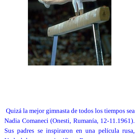
Quizá la mejor gimnasta de todos los tiempos sea
Nadia Comaneci (Onesti, Rumanía, 12-11.1961).
Sus padres se inspiraron en una película rusa,