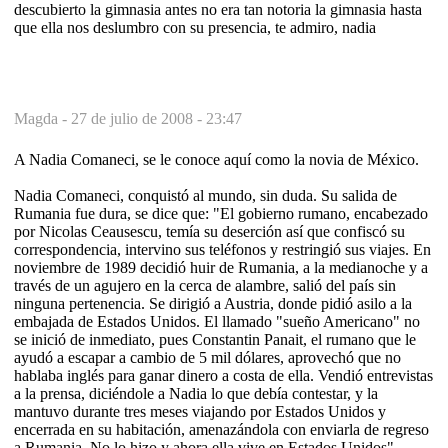
descubierto la gimnasia antes no era tan notoria la gimnasia hasta
que ella nos deslumbro con su presencia, te admiro, nadia
Magda -
27 de julio de 2008 - 23:47
A Nadia Comaneci, se le conoce aquí como la novia de México.
Nadia Comaneci, conquistó al mundo, sin duda. Su salida de
Rumania fue dura, se dice que: "El gobierno rumano, encabezado
por Nicolas Ceausescu, temía su deserción así que confiscó su
correspondencia, intervino sus teléfonos y restringió sus viajes. En
noviembre de 1989 decidió huir de Rumania, a la medianoche y a
través de un agujero en la cerca de alambre, salió del país sin
ninguna pertenencia. Se dirigió a Austria, donde pidió asilo a la
embajada de Estados Unidos. El llamado "sueño Americano" no
se inició de inmediato, pues Constantin Panait, el rumano que le
ayudó a escapar a cambio de 5 mil dólares, aprovechó que no
hablaba inglés para ganar dinero a costa de ella. Vendió entrevistas
a la prensa, diciéndole a Nadia lo que debía contestar, y la
mantuvo durante tres meses viajando por Estados Unidos y
encerrada en su habitación, amenazándola con enviarla de regreso
a Rumania. No lo hizo y ahora ella vive en Estados Unidos".