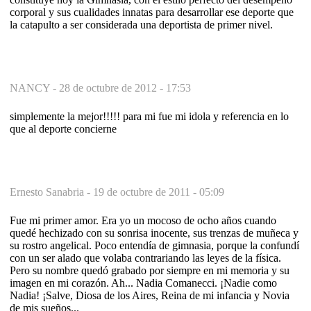
corporal y sus cualidades innatas para desarrollar ese deporte que
la catapulto a ser considerada una deportista de primer nivel.
NANCY -
28 de octubre de 2012 - 17:53
simplemente la mejor!!!!! para mi fue mi idola y referencia en lo
que al deporte concierne
Ernesto Sanabria -
19 de octubre de 2011 - 05:09
Fue mi primer amor. Era yo un mocoso de ocho años cuando
quedé hechizado con su sonrisa inocente, sus trenzas de muñeca y
su rostro angelical. Poco entendía de gimnasia, porque la confundí
con un ser alado que volaba contrariando las leyes de la física.
Pero su nombre quedó grabado por siempre en mi memoria y su
imagen en mi corazón. Ah... Nadia Comanecci. ¡Nadie como
Nadia! ¡Salve, Diosa de los Aires, Reina de mi infancia y Novia
de mis sueños...