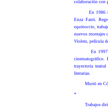
colaboración con 
En 1986 f
Enza Fanti. Regr
equinoccio
, traba
nuevos montajes co
Violeta
, película 
En 1997 
cinematográfico.
trayectoria teatra
literarias.
Murió en Có
*
Trabajos dir