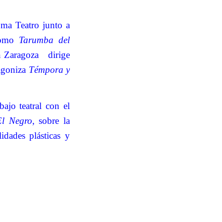
oma Teatro junto a
como
Tarumba del
n Zaragoza
dirige
tagoniza
Témpora y
ajo teatral con el
El Negro
, sobre la
lidades plásticas y