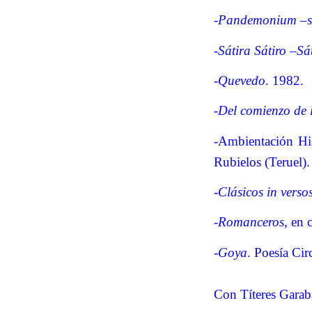
-
Pandemonium –sob
-
Sátira Sátiro –Sát
-
Quevedo
. 1982.
-
Del comienzo de l
-Ambientación His
Rubielos (Teruel)
-
Clásicos in verso
-
Romanceros
, en
-
Goya
. Poesía Ci
Con Títeres Garaba