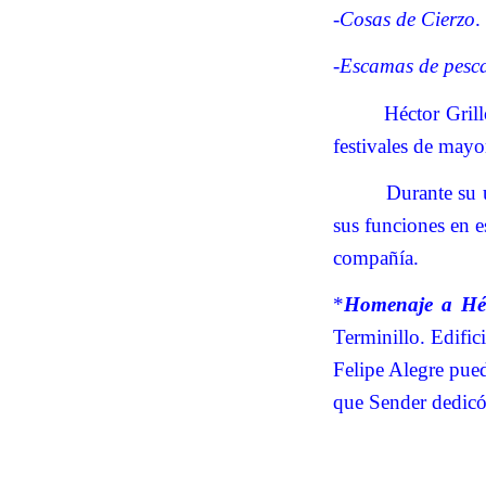
-
Cosas de Cierzo
.
-
Escamas de pesc
Héctor Gril
festivales de may
Durante su 
sus funciones en e
compañía.
*
Homenaje a Héc
Terminillo. Edific
Felipe Alegre pued
que Sender dedicó