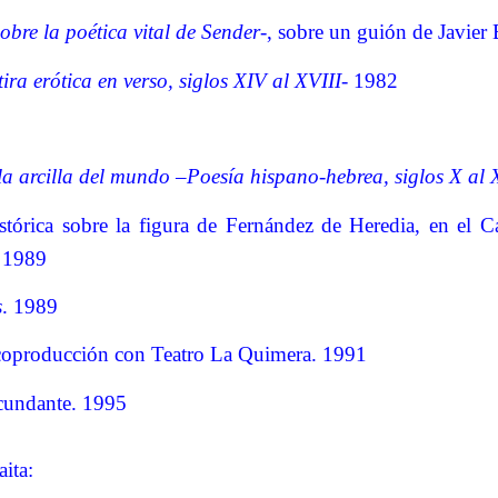
re la poética vital de Sender-
, sobre un guión de Javier 
ira erótica en verso, siglos XIV al XVIII-
1982
a arcilla del mundo –Poesía hispano-hebrea, siglos X al X
tórica sobre la figura de Fernández de Heredia, en el C
. 1989
s
. 1989
 coproducción con Teatro La Quimera. 1991
rcundante. 1995
ita: