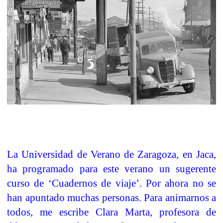
La Universidad de Verano de Zaragoza, en Jaca,
ha programado para este verano un sugerente
curso de ‘Cuadernos de viaje’. Por ahora no se
han apuntado muchas personas. Para animarnos a
todos, me escribe Clara Marta, profesora de