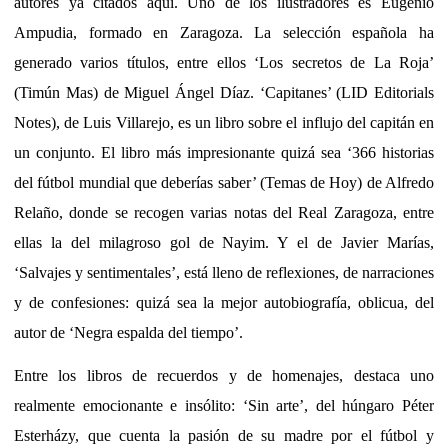
autores ya citados aquí. Uno de los ilustradores es Eugenio
Ampudia, formado en Zaragoza. La selección española ha
generado varios títulos, entre ellos ‘Los secretos de La Roja’
(Timún Mas) de Miguel Ángel Díaz. ‘Capitanes’ (LID Editorials
Notes), de Luis Villarejo, es un libro sobre el influjo del capitán en
un conjunto. El libro más impresionante quizá sea ‘366 historias
del fútbol mundial que deberías saber’ (Temas de Hoy) de Alfredo
Relaño, donde se recogen varias notas del Real Zaragoza, entre
ellas la del milagroso gol de Nayim. Y el de Javier Marías,
‘Salvajes y sentimentales’, está lleno de reflexiones, de narraciones
y de confesiones: quizá sea la mejor autobiografía, oblicua, del
autor de ‘Negra espalda del tiempo’.
Entre los libros de recuerdos y de homenajes, destaca uno
realmente emocionante e insólito: ‘Sin arte’, del húngaro Péter
Esterházy, que cuenta la pasión de su madre por el fútbol y