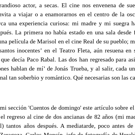
randioso actor, a secas. El cine nos envenena de su
invita a viajar o a enamorarnos en el centro de la os
ca una experiencia curiosa: mi madre y mi suegra ha
ués. La primera no había estado en una sala desde f
una película de Marisol en el cine Real de su pueblo; m
santos inocentes’ en el Teatro Fleta, aún resuena en 
, que decía Paco Rabal. Las dos han regresado para asis
ones hablan de mí’ de Jonás Trueba, y al salir, cada u
nal tan soberbio y romántico. Qué necesarias son las c
mi sección 'Cuentos de domingo' este artículo sobre el
el regreso al cine de dos ancianas de 82 años (mi m
l) tantos años después. A mediatarde, poco antes d
 Zaragoza, Carlos Moncín, jefe de fotografía de Hera