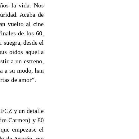
eños la vida. Nos
curidad. Acaba de
n vuelto al cine
inales de los 60,
i suegra, desde el
sus oídos aquella
tir a un estreno,
na a su modo, han
artas de amor”.
 FCZ y un detalle
adre Carmen) y 80
e que empezase el
ldo de Aragón, me