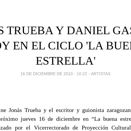
S TRUEBA Y DANIEL GA
Y EN EL CICLO 'LA BU
ESTRELLA'
16 DE DICIEMBRE DE 2010 - 10:22
-
ARTISTAS
ine Jonás Trueba y el escritor y guionista zaragoz
 próximo jueves 16 de diciembre en “La buena estrel
izado por el Vicerrectorado de Proyección Cultura