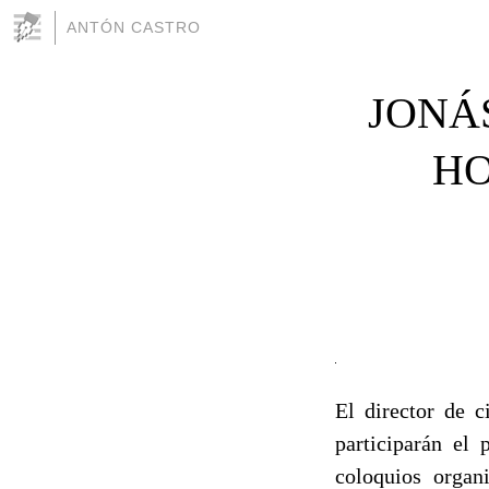
ANTÓN CASTRO
JONÁ
HO
El director de c
participarán el
coloquios organ