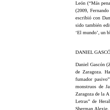
León (“Más pena 
(2009, Fernando 
escribió con Dan
sido también edi
‘El mundo’, un b
DANIEL GASC
Daniel Gascón (Z
de Zaragoza. Ha
fumador pasivo”
monstruos de Ja
Zaragoza de la A 
Letras” de Heral
Sherman Alexie, 