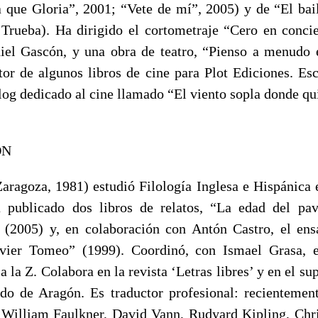
que Gloria”, 2001; “Vete de mí”, 2005) y de “El bail
Trueba). Ha dirigido el cortometraje “Cero en conci
iel Gascón, y una obra de teatro, “Pienso a menudo 
tor de algunos libros de cine para Plot Ediciones. Escr
log dedicado al cine llamado “El viento sopla donde qu
ÓN
aragoza, 1981) estudió Filología Inglesa e Hispánica 
 publicado dos libros de relatos, “La edad del pa
 (2005) y, en colaboración con Antón Castro, el ens
vier Tomeo” (1999). Coordinó, con Ismael Grasa, el
a la Z. Colabora en la revista ‘Letras libres’ y en el s
do de Aragón. Es traductor profesional: recientemen
William Faulkner, David Vann, Rudyard Kipling, Chr