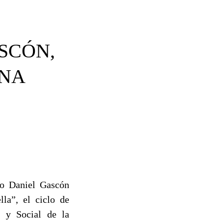
SCÓN,
ENA
ano Daniel Gascón
la”, el ciclo de
l y Social de la