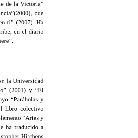
e de la Victoria”
encia”(2000), que
en ti” (2007). Ha
ibe, en el diario
iere”.
en la Universidad
vo” (2001) y “El
ayo “Parábolas y
 libro colectivo
uplemento “Artes y
te ha traducido a
istopher Hitchens