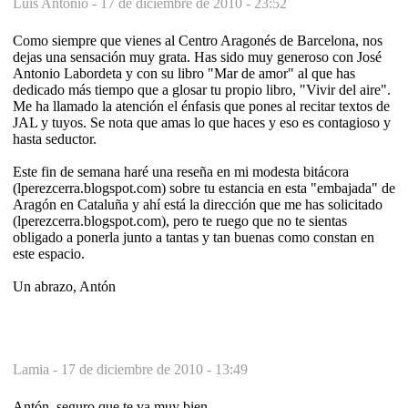
Luis Antonio -
17 de diciembre de 2010 - 23:52
Como siempre que vienes al Centro Aragonés de Barcelona, nos
dejas una sensación muy grata. Has sido muy generoso con José
Antonio Labordeta y con su libro "Mar de amor" al que has
dedicado más tiempo que a glosar tu propio libro, "Vivir del aire".
Me ha llamado la atención el énfasis que pones al recitar textos de
JAL y tuyos. Se nota que amas lo que haces y eso es contagioso y
hasta seductor.
Este fin de semana haré una reseña en mi modesta bitácora
(lperezcerra.blogspot.com) sobre tu estancia en esta "embajada" de
Aragón en Cataluña y ahí está la dirección que me has solicitado
(lperezcerra.blogspot.com), pero te ruego que no te sientas
obligado a ponerla junto a tantas y tan buenas como constan en
este espacio.
Un abrazo, Antón
Lamia -
17 de diciembre de 2010 - 13:49
Antón, seguro que te va muy bien.