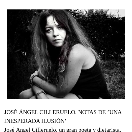
JOSÉ ÁNGEL CILLERUELO. NOTAS DE ’UNA
INESPERADA ILUSIÓN’
José Ángel Cilleruelo, un gran poeta y dietarista,