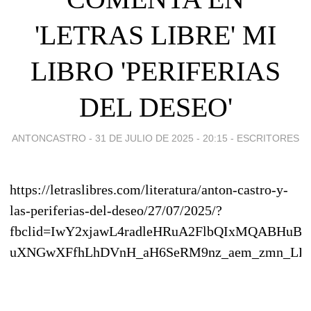
'LETRAS LIBRE' MI
LIBRO 'PERIFERIAS
DEL DESEO'
ANTONCASTRO -
31 DE JULIO DE 2025 - 20:15
-
ESCRITORES
https://letraslibres.com/literatura/anton-castro-y-
las-periferias-del-deseo/27/07/2025/?
fbclid=IwY2xjawL4radleHRuA2FlbQIxMQABHuBk2
uXNGwXFfhLhDVnH_aH6SeRM9nz_aem_zmn_LK