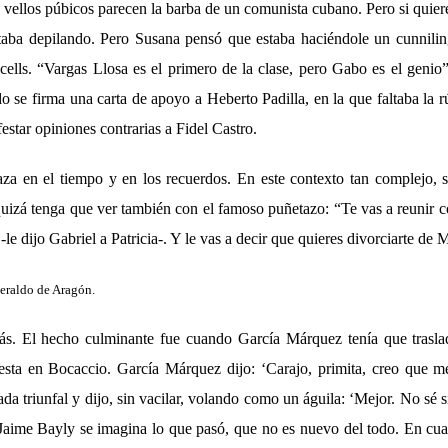
 vellos púbicos parecen la barba de un comunista cubano. Pero si quier
staba depilando. Pero Susana pensó que estaba haciéndole un cunniling
cells. “Vargas Llosa es el primero de la clase, pero Gabo es el geni
 se firma una carta de apoyo a Heberto Padilla, en la que faltaba la 
star opiniones contrarias a Fidel Castro.
za en el tiempo y en los recuerdos. En este contexto tan complejo, s
izá tenga que ver también con el famoso puñetazo: “Te vas a reunir 
le dijo Gabriel a Patricia-. Y le vas a decir que quieres divorciarte de 
eraldo de Aragón.
s. El hecho culminante fue cuando García Márquez tenía que traslad
iesta en Bocaccio. García Márquez dijo: ‘Carajo, primita, creo que me
ada triunfal y dijo, sin vacilar, volando como un águila: ‘Mejor. No sé si
Jaime Bayly se imagina lo que pasó, que no es nuevo del todo. En cual