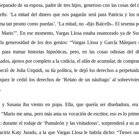
eparado de su esposa, padre de tres hijos, generoso con las cosas del 
lls: ‘La mitad del dinero que nos pagarán será para Patricia y los 
ma tan pronto como puedas’. ‘La mitad, no -dijo Balcells-. El sesenta po
jo Mario’”. En ese momento, Vargas Llosa estaba enamorado ya de Su
 la generosidad de los dos genios: “Vargas Llosa y García Márquez 
, para tramar historias hipnóticas, pero, en las cosas odiosas del d
dos, ajenos por completo a la codicia, el afán de acumular, de comprar,
ció de Julia Urquidi, su tía política, le dejó los derechos a perpetui
quez le cedió los derechos de ‘Relato de un náufrago’ al sobrevivi
.
 y Susana iba viento en popa. Ella, que quería ser diseñadora, er
: “Mario me ama, pero más ama su vocación de escritor, eso es lo prime
ra: durante el rodaje de ‘Pantaleón y las visitadoras’, sorprenderá a su 
ctriz Katy Jurado, a la que Vargas Llosa le habría dicho: “Tienes una