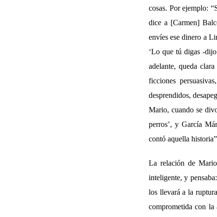
cosas. Por ejemplo: “S
dice a [Carmen] Balce
envíes ese dinero a Li
‘Lo que tú digas -di
adelante, queda clara
ficciones persuasivas
desprendidos, desapega
Mario, cuando se divor
perros’, y García Már
contó aquella historia”
La relación de Mario
inteligente, y pensaba
los llevará a la ruptu
comprometida con la a