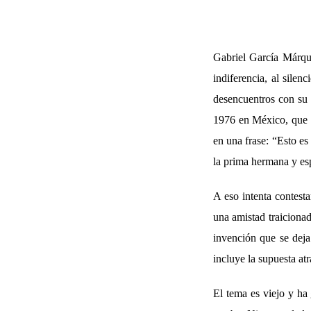
Gabriel García Márque
indiferencia, al silen
desencuentros con su 
1976 en México, que s
en una frase: “Esto es
la prima hermana y es
A eso intenta contesta
una amistad traicionad
invención que se dej
incluye la supuesta at
El tema es viejo y ha