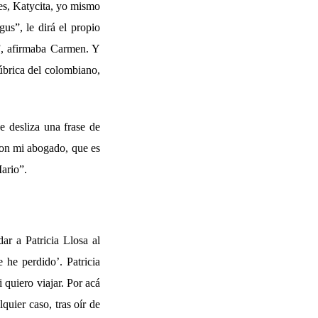
es, Katycita, yo mismo
us”, le dirá el propio
o”, afirmaba Carmen. Y
rúbrica del colombiano,
e desliza una frase de
con mi abogado, que es
Mario”.
ar a Patricia Llosa al
 he perdido’. Patricia
 quiero viajar. Por acá
quier caso, tras oír de