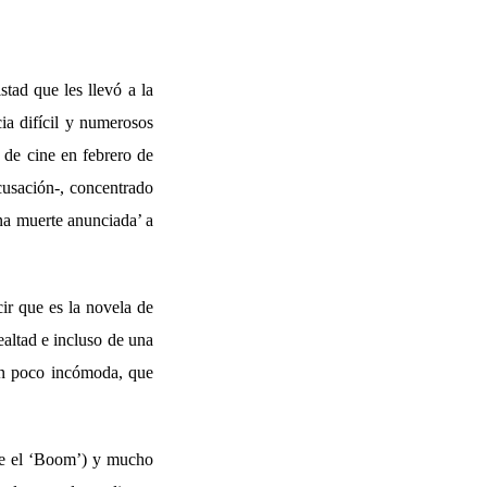
tad que les llevó a la
cia difícil y numerosos
 de cine en febrero de
cusación-, concentrado
una muerte anunciada’ a
cir que es la novela de
ealtad e incluso de una
un poco incómoda, que
bre el ‘Boom’) y mucho