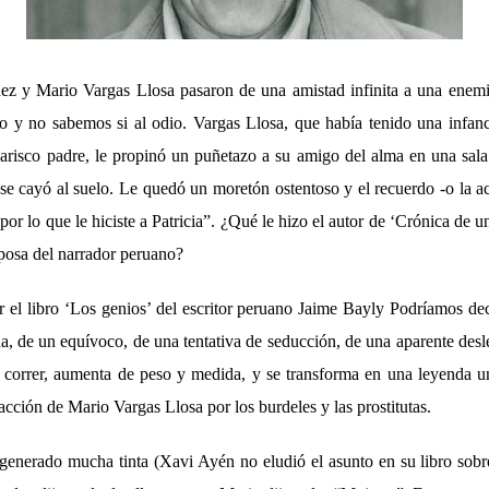
z y Mario Vargas Llosa pasaron de una amistad infinita a una enemis
cio y no sabemos si al odio. Vargas Llosa, que había tenido una infan
arisco padre, le propinó un puñetazo a su amigo del alma en una sala
e cayó al suelo. Le quedó un moretón ostentoso y el recuerdo -o la a
 por lo que le hiciste a Patricia”. ¿Qué le hizo el autor de ‘Crónica de 
posa del narrador peruano?
r el libro ‘Los genios’ del escritor peruano Jaime Bayly Podríamos de
a, de un equívoco, de una tentativa de seducción, de una aparente desl
a correr, aumenta de peso y medida, y se transforma en una leyenda 
racción de Mario Vargas Llosa por los burdeles y las prostitutas.
 generado mucha tinta (Xavi Ayén no eludió el asunto en su libro so