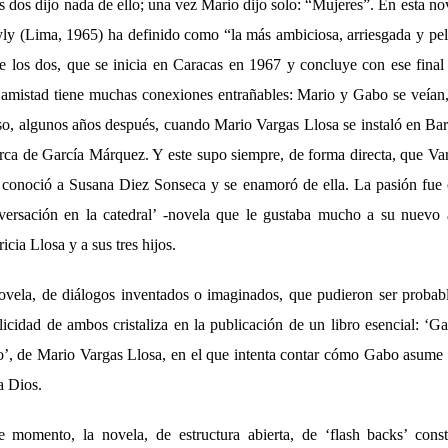
dos dijo nada de ello; una vez Mario dijo solo: “Mujeres”. En esta nov
ly (Lima, 1965) ha definido como “la más ambiciosa, arriesgada y peli
re los dos, que se inicia en Caracas en 1967 y concluye con ese final
mistad tiene muchas conexiones entrañables: Mario y Gabo se veían, s
so, algunos años después, cuando Mario Vargas Llosa se instaló en Barc
erca de García Márquez. Y este supo siempre, de forma directa, que Var
 conoció a Susana Diez Sonseca y se enamoró de ella. La pasión fue 
ersación en la catedral’ -
novela que le gustaba mucho a su nuevo
icia Llosa y a sus tres hijos.
ovela, de diálogos inventados o imaginados, que pudieron ser probabl
icidad de ambos cristaliza en la publicación de un libro esencial: ‘G
io’, de Mario Vargas Llosa, en el que intenta contar cómo Gabo asume
a Dios.
e momento, la novela, de estructura abierta, de ‘flash backs’ cons