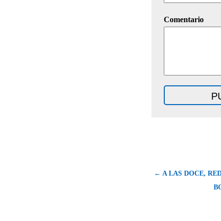
Comentario
← A LAS DOCE, RE
B