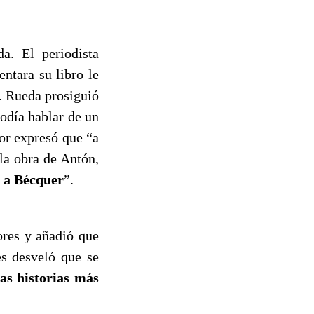
a. El periodista
ntara su libro le
. Rueda prosiguió
odía hablar de un
or expresó que “a
 la obra de Antón,
 a Bécquer
”.
ores y añadió que
és desveló que se
las historias más