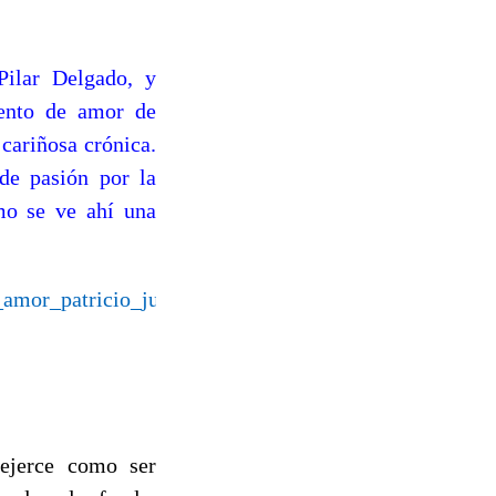
Pilar Delgado, y
mento de amor de
 cariñosa crónica.
de pasión por la
omo se ve ahí una
to_amor_patricio_julve_163793_308.html
 ejerce como ser