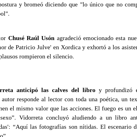
 postura y bromeó diciendo que "lo único que no comp
ol".
itor
Chusé Raúl Usón
agradeció emocionado esta nuev
r de Patricio Julve' en Xordica y exhortó a los asiste
plausos rompieron el silencio.
reta anticipó las calves del libro
y profundizó e
 autor responde al lector con toda una poética, un tex
enen el mismo valor que las acciones. El fuego es un e
 sexo”. Vidorreta concluyó aludiendo a un libro ant
adas': “Aquí las fotografías son nítidas. El escenario 
o”.