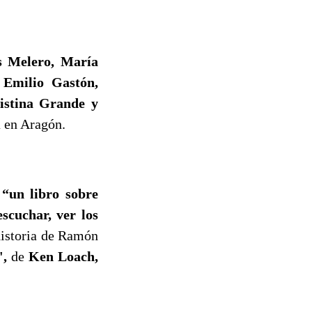
s Melero, María
 Emilio Gastón,
istina Grande y
a en Aragón.
,
“un libro sobre
escuchar, ver los
historia de Ramón
',
de
Ken Loach,