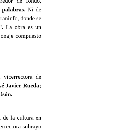
rredor de fondo,
 palabras.
Ni de
araninfo, donde se
'.
La obra es un
rsonaje compuesto
,
vicerrectora de
é Javier Rueda;
Usón.
de la cultura en
errectora subrayo