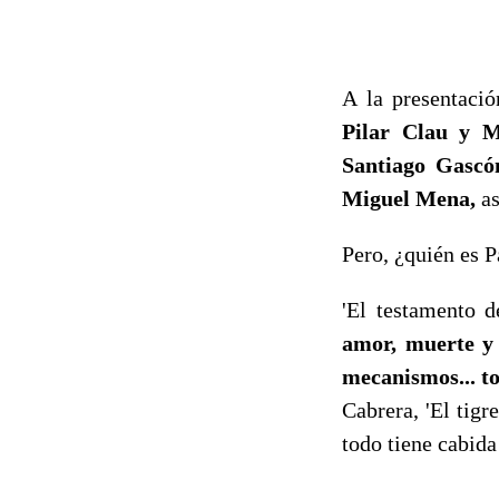
A la presentació
Pilar Clau y M
Santiago Gascó
Miguel Mena,
as
Pero, ¿quién es P
'El testamento d
amor, muerte y p
mecanismos... t
Cabrera, 'El tigr
todo tiene cabida 