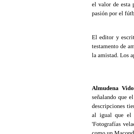
el valor de esta
pasión por el fútb
El editor y escr
testamento de amo
la amistad. Los a
Almudena Vidor
señalando que el
descripciones ti
al igual que el
'Fotografías vel
como un Macond