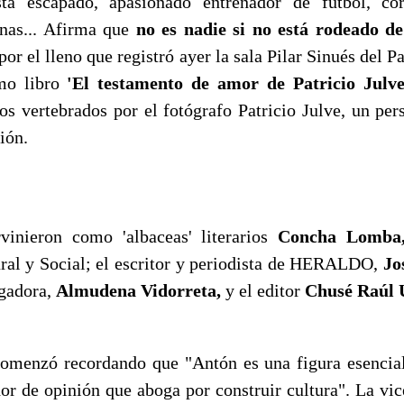
ista escapado, apasionado entrenador de fútbol, co
enas... Afirma que
no es nadie si no está rodeado de
por el lleno que registró ayer la sala Pilar Sinués del P
imo libro
'El testamento de amor de Patricio Julve
tos vertebrados por el fotógrafo Patricio Julve, un pe
ión.
vinieron como 'albaceas' literarios
Concha Lomba
ral y Social; el escritor y periodista de HERALDO,
Jos
igadora,
Almudena Vidorreta,
y el editor
Chusé Raúl 
menzó recordando que "Antón es una figura esencial 
or de opinión que aboga por construir cultura". La vic