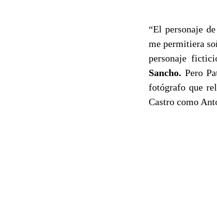
“El personaje de
me permitiera soñ
personaje ficti
Sancho.
Pero Pat
fotógrafo que re
Castro como Anto