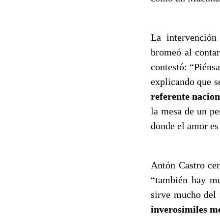
La intervenció
bromeó al contar
contestó: “Piéns
explicando que s
referente nacion
la mesa de un per
donde el amor es 
Antón Castro cer
“también hay muc
sirve mucho del 
inverosímiles me