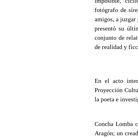
imposible, cicl
fotógrafo de sir
amigos, a juzgar 
presentó su últ
conjunto de rela
de realidad y ficc
En el acto inter
Proyección Cultu
la poeta e invest
Concha Lomba co
Aragón; un cread