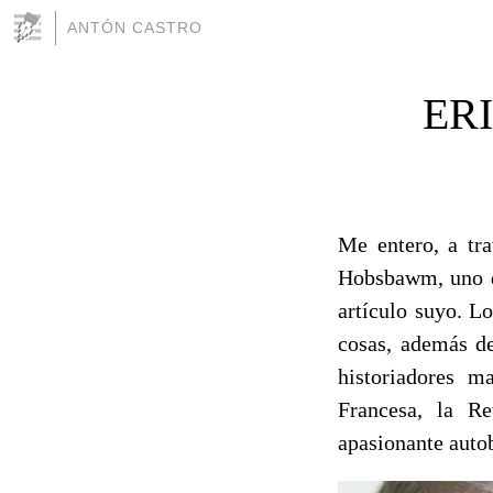
ANTÓN CASTRO
ER
Me entero, a tra
Hobsbawm, uno de
artículo suyo. L
cosas, además de
historiadores m
Francesa, la R
apasionante autob