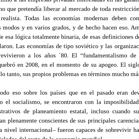
o que pretendía liberar al mercado de toda restricción
 realista. Todas las economías modernas deben co
s modos y en varios grados, y de hecho hacen eso. Am
 de esa lógica totalmente binaria, de esas definiciones 
llaron. Las economías de tipo soviético y las organizac
brevivieron a los años ´80. El “fundamentalismo de
quebró en 2008, en el momento de su apogeo. El sigl
 lo tanto, sus propios problemas en términos mucho más
odo eso sobre los países que en el pasado eran de
jo el socialismo, se encontraron con la imposibilida
trativos de planeamiento estatal, incluso cuando s
an plenamente conscientes de sus principales carencia
a nivel internacional– fueron capaces de sobrevivir h
slados del resto de la economía mundial.