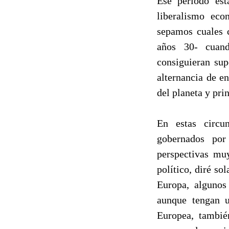
Ese período est
liberalismo eco
sepamos cuales c
años 30- cuand
consiguieran sup
alternancia de e
del planeta y pri
En estas circun
gobernados por
perspectivas muy
político, diré so
Europa, algunos 
aunque tengan u
Europea, tambié