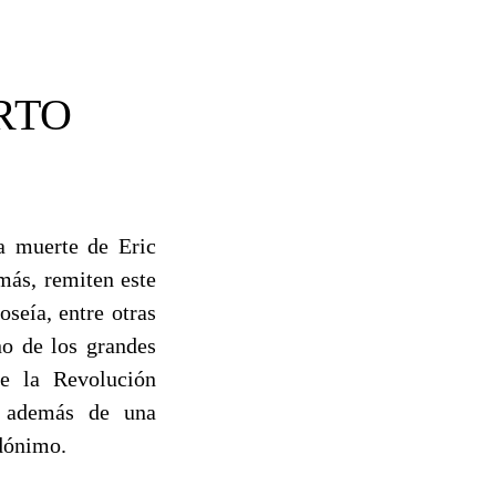
RTO
la muerte de Eric
más, remiten este
seía, entre otras
no de los grandes
re la Revolución
, además de una
udónimo.