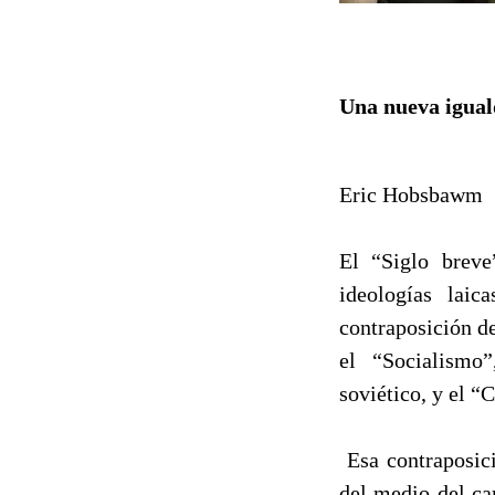
Una nueva iguald
Eric Hobsbawm
El “Siglo breve
ideologías laic
contraposición d
el “Socialismo”
soviético, y el “
Esa contraposici
del medio del ca