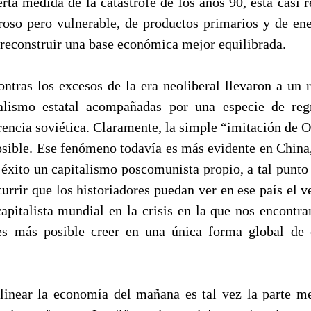
rta medida de la catástrofe de los años 90, está casi 
roso pero vulnerable, de productos primarios y de ene
 reconstruir una base económica mejor equilibrada.
ntras los excesos de la era neoliberal llevaron a un r
alismo estatal acompañadas por una especie de reg
rencia soviética. Claramente, la simple “imitación de 
osible. Ese fenómeno todavía es más evidente en China
éxito un capitalismo poscomunista propio, a tal punto 
urrir que los historiadores puedan ver en ese país el v
apitalista mundial en la crisis en la que nos encontr
 es más posible creer en una única forma global de 
linear la economía del mañana es tal vez la parte m