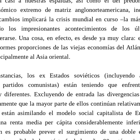
á casi a nuestras espaldas, así como el del predo
nómico extremo de matriz anglonorteamericana, i
ambios implicará la crisis mundial en curso –la má
o los impresionantes acontecimientos de los ú
erarse. Una cosa, en efecto, es desde ya muy clara: 
normes proporciones de las viejas economías del Atlán
ncipalmente al Asia oriental.
stancias, los ex Estados soviéticos (incluyendo 
 partidos comunistas) están teniendo que enfren
 diferentes. Excluyendo de entrada las divergencia
lamente que la mayor parte de ellos continúan relativa
están asimilando el modelo social capitalista de E
na renta media per cápita considerablemente infer
n es probable prever el surgimiento de una doble 