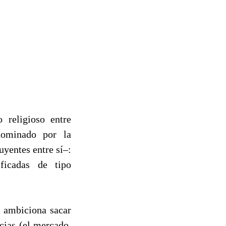
 religioso entre
 dominado por la
yentes entre sí–:
ificadas de tipo
e ambiciona sacar
cias (el mercado,