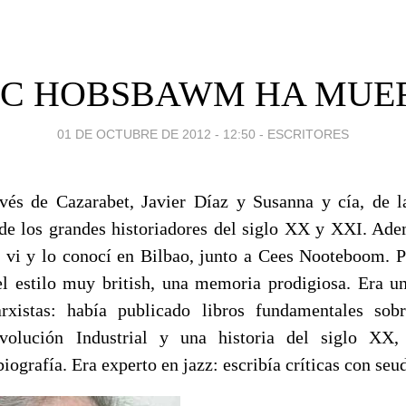
IC HOBSBAWM HA MUE
01 DE OCTUBRE DE 2012 - 12:50
-
ESCRITORES
vés de Cazarabet, Javier Díaz y Susanna y cía, de 
 los grandes historiadores del siglo XX y XXI. Ade
o vi y lo conocí en Bilbao, junto a Cees Nooteboom. Po
l estilo muy british, una memoria prodigiosa. Era u
arxistas: había publicado libros fundamentales sob
evolución Industrial y una historia del siglo XX
iografía. Era experto en jazz: escribía críticas con se