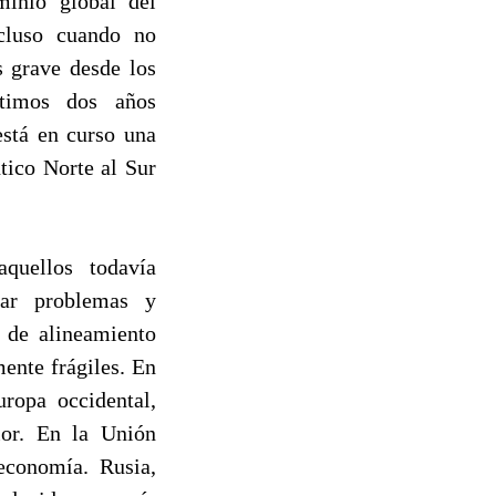
minio global del
ncluso cuando no
s grave desde los
ltimos dos años
está en curso una
tico Norte al Sur
aquellos todavía
tar problemas y
s de alineamiento
mente frágiles. En
uropa occidental,
ior. En la Unión
economía. Rusia,