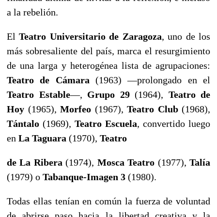
a la rebelión.
El
Teatro Universitario de Zaragoza
, uno de los
más sobresaliente del país, marca el resurgimiento
de una larga y heterogénea lista de agrupaciones:
Teatro
de Cámara
(1963) —prolongado en el
Teatro Estable
—,
Grupo 29
(1964),
Teatro de
Hoy
(1965),
Morfeo
(1967),
Teatro Club
(1968),
Tántalo
(1969),
Teatro Escuela
, convertido luego
en
La Taguara
(1970),
Teatro
de La Ribera
(1974),
Mosca Teatro
(1977),
Talía
(1979) o
Tabanque-Imagen 3
(1980).
Todas ellas tenían en común la fuerza de voluntad
de abrirse paso hacia la libertad creativa y la