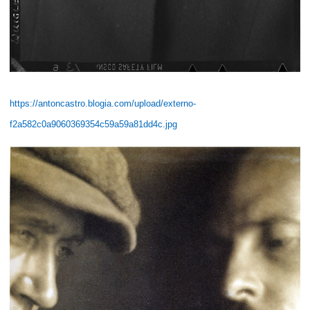
https://antoncastro.blogia.com/upload/externo-
f2a582c0a9060369354c59a59a81dd4c.jpg