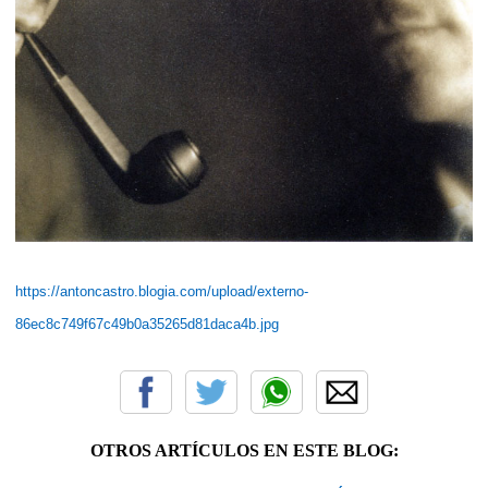
https://antoncastro.blogia.com/upload/externo-
86ec8c749f67c49b0a35265d81daca4b.jpg
OTROS ARTÍCULOS EN ESTE BLOG: