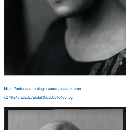
https://antoncastro.blogia.com/upload/externo-
c174f24dfa61d17a6daf35c3db54c4cb.jpg