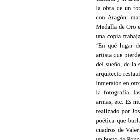
la obra de un fo
con Aragón: maes
Medalla de Oro e
una copia trabaj
‘En qué lugar de
artista que pier
del sueño, de la 
arquitecto restau
inmersión en otro
la fotografía, l
armas, etc. Es m
realizado por Jo
poética que burl
cuadros de Valer
un busto de Ponci