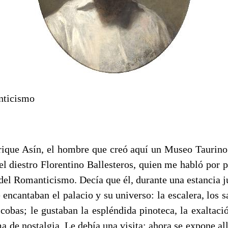
ticismo
rique Asín, el hombre que creó aquí un Museo Taurino 
del diestro Florentino Ballesteros, quien me habló por 
del Romanticismo. Decía que él, durante una estancia j
encantaban el palacio y su universo: la escalera, los 
alcobas; le gustaban la espléndida pinoteca, la exaltaci
ma de nostalgia. Le debía una visita: ahora se expone a