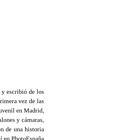
y escribió de los
primera vez de las
uvenil en Madrid,
salones y cámaras,
ón de una historia
llí en PhotoEspaña