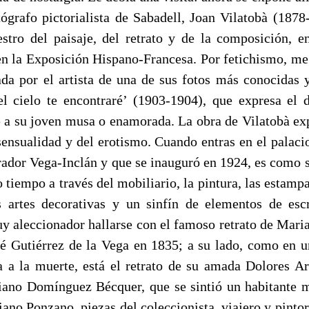
tógrafo pictorialista de Sabadell, Joan Vilatobà (1878
tro del paisaje, del retrato y de la composición, e
n la Exposición Hispano-Francesa. Por fetichismo, m
ada por el artista de una de sus fotos más conocidas 
l cielo te encontraré’ (1903-1904), que expresa el 
de a su joven musa o enamorada. La obra de Vilatobà exp
sensualidad y del erotismo. Cuando entras en el palaci
rador Vega-Inclán y que se inauguró en 1924, es como s
 tiempo a través del mobiliario, la pintura, las estampa
as artes decorativas y un sinfín de elementos de escr
uy aleccionador hallarse con el famoso retrato de Maria
sé Gutiérrez de la Vega en 1835; a su lado, como en un
a a la muerte, está el retrato de su amada Dolores A
iano Domínguez Bécquer, que se sintió un habitante
ano Ponzano, piezas del coleccionista, viajero y pinto