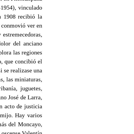
-1954), vinculado
n 1908 recibió la
e conmovió ver en
y estremecedoras,
dolor del anciano
lora las regiones
o, que concibió el
i se realizase una
s, las miniaturas,
ibanía, juguetes,
no José de Larra,
 acto de justicia
rmijo. Hay varios
 más del Moncayo,
r oscense Valentín