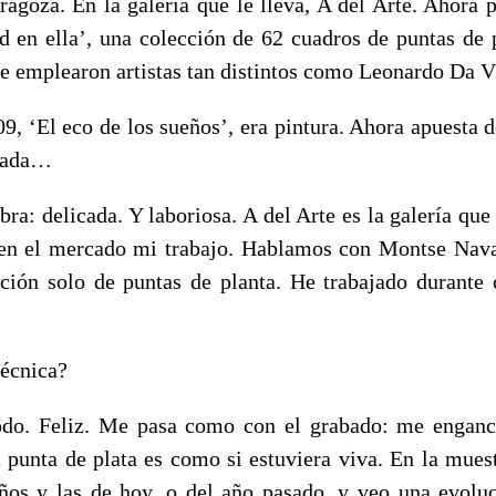
ragoza. En la galería que le lleva, A del Arte. Ahora 
d en ella’, una colección de 62 cuadros de puntas de p
ue emplearon artistas tan distintos como Leonardo Da V
09, ‘El eco de los sueños’, era pintura. Ahora apuesta 
icada…
abra: delicada. Y laboriosa. A del Arte es la galería qu
en el mercado mi trabajo. Hablamos con Montse Nava
ción solo de puntas de planta. He trabajado durante
técnica?
do. Feliz. Me pasa como con el grabado: me enganc
 punta de plata es como si estuviera viva. En la muest
ños y las de hoy, o del año pasado, y veo una evolu