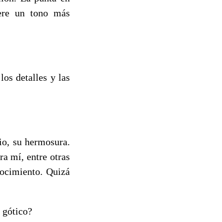
ere un tono más
los detalles y las
io, su hermosura.
a mí, entre otras
nocimiento. Quizá
l gótico?