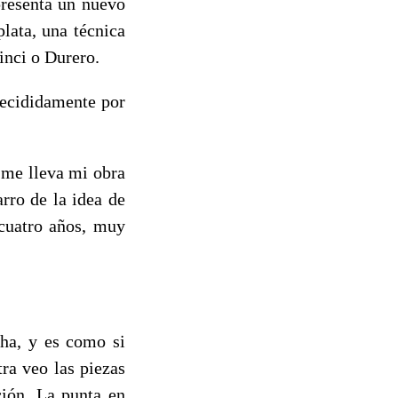
presenta un nuevo
lata, una técnica
inci o Durero.
decididamente por
e me lleva mi obra
rro de la idea de
 cuatro años, muy
ha, y es como si
ra veo las piezas
ción. La punta en