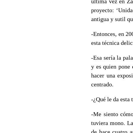
última vez en Za
proyecto: ‘Unida
antigua y sutil q
-Entonces, en 20
esta técnica del
-Esa sería la pal
y es quien pone 
hacer una exposi
centrado.
-¿Qué le da esta 
-Me siento cómo
tuviera mono. La
de hace cuatro a