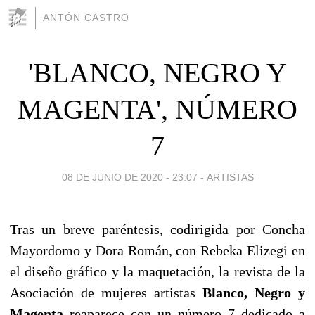
ANTÓN CASTRO
'BLANCO, NEGRO Y
MAGENTA', NÚMERO
7
08 DE JUNIO DE 2020 - 23:07
-
ARTISTAS
Tras un breve paréntesis, codirigida por Concha
Mayordomo y Dora Román, con Rebeka Elizegi en
el diseño gráfico y la maquetación, la revista de la
Asociación de mujeres artistas
Blanco, Negro y
Magenta
reaparece con un número 7 dedicado a