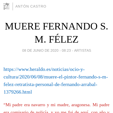
ANTÓN CASTRO
MUERE FERNANDO S.
M. FÉLEZ
08 DE JUNIO DE 2020 - 08:23
-
ARTISTAS
https://www.heraldo.es/noticias/ocio-y-
cultura/2020/06/08/muere-el-pintor-fernando-s-m-
felez-retratista-personal-de-fernando-arrabal-
1379266.html
“
Mi padre era navarro y mi madre, aragonesa. Mi padre
era comisario de policía, y yo me fui de aquí, con año y