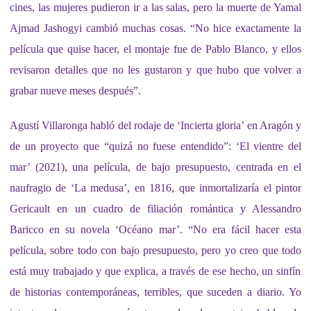
cines, las mujeres pudieron ir a
las salas
, pero la muerte de
Yamal
Ajmad Jashogyi cambió muchas cosas. “No hice exactamente la
película que quise hacer, el montaje fue de Pablo Blanco, y ellos
revisaron detalles
que no les gustaron y
que hubo que volver a
grabar nueve meses después”.
A
gustí Villaronga habló del rodaje de ‘Incierta gloria’ en Aragón y
de un proyecto que “quizá no fuese entendido”: ‘El vientre del
mar’
(2021)
, una película, de bajo presupuesto, centrada en el
naufragio de ‘La medusa’, en 1816, que inmortalizaría el pintor
Gericault en un cuadro de filiación romántica y Alessandro
Baricco en su novela ‘Océano mar’. “No era fácil hacer esta
película, sobre todo con bajo presupuesto, pero yo creo que
todo
está muy trabajado y que explica, a través de ese hecho, un sinfín
de historias contemporáneas, terribles, que suceden a diario.
Yo