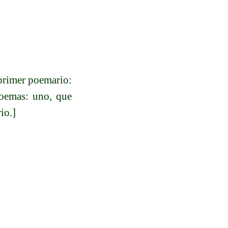
primer poemario:
poemas: uno, que
io.]