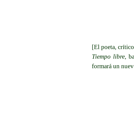
[El poeta, crític
Tiempo libre
, b
formará un nuevo