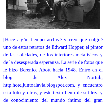
[Hace algún tiempo archivé y creo que colgué
uno de estos retratos de Edward Hopper, el pintor
de las soledades, de los interiores metafísicos y
de la desesperada esperanza. La serie de fotos que
le hizo Berenice Abott hacia 1948. Entro en el
blog de Alex Nortub,
http.hoteljuntoalavia.blogspot.com, y encuentro
esta foto y otras, y este texto lleno de sutileza y
de conocimiento del mundo íntimo del gran