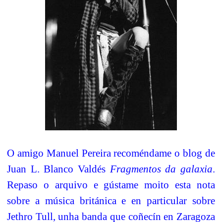
O amigo Manuel Pereira recoméndame o blog de
Juan L. Blanco Valdés
Fragmentos da galaxia
.
Repaso o arquivo e gústame moito esta nota
sobre a música británica e en particular sobre
Jethro Tull, unha banda que coñecín en Zaragoza