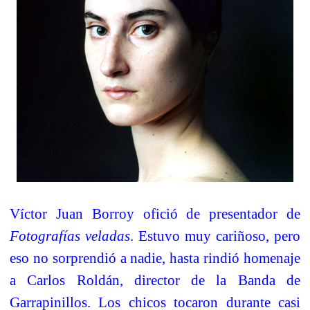
Víctor Juan Borroy ofició de presentador de
Fotografías veladas
. Estuvo muy cariñoso, pero
eso no sorprendió a nadie, hasta rindió homenaje
a Carlos Roldán, director de la Banda de
Garrapinillos. Los chicos tocaron durante casi