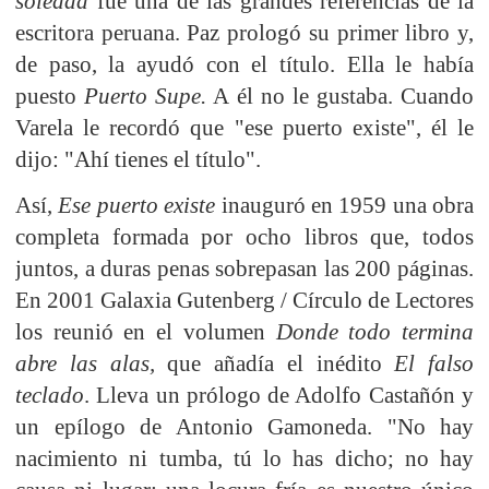
soledad
fue una de las grandes referencias de la
escritora peruana. Paz prologó su primer libro y,
de paso, la ayudó con el título. Ella le había
puesto
Puerto Supe.
A él no le gustaba. Cuando
Varela le recordó que "ese puerto existe", él le
dijo: "Ahí tienes el título".
Así,
Ese puerto existe
inauguró en 1959 una obra
completa formada por ocho libros que, todos
juntos, a duras penas sobrepasan las 200 páginas.
En 2001 Galaxia Gutenberg / Círculo de Lectores
los reunió en el volumen
Donde todo termina
abre las alas,
que añadía el inédito
El falso
teclado
. Lleva un prólogo de Adolfo Castañón y
un epílogo de Antonio Gamoneda. "No hay
nacimiento ni tumba, tú lo has dicho; no hay