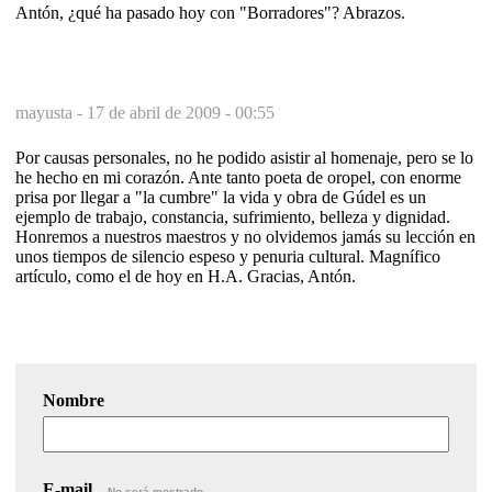
Antón, ¿qué ha pasado hoy con "Borradores"? Abrazos.
mayusta -
17 de abril de 2009 - 00:55
Por causas personales, no he podido asistir al homenaje, pero se lo
he hecho en mi corazón. Ante tanto poeta de oropel, con enorme
prisa por llegar a "la cumbre" la vida y obra de Gúdel es un
ejemplo de trabajo, constancia, sufrimiento, belleza y dignidad.
Honremos a nuestros maestros y no olvidemos jamás su lección en
unos tiempos de silencio espeso y penuria cultural. Magnífico
artículo, como el de hoy en H.A. Gracias, Antón.
Nombre
E-mail
No será mostrado.