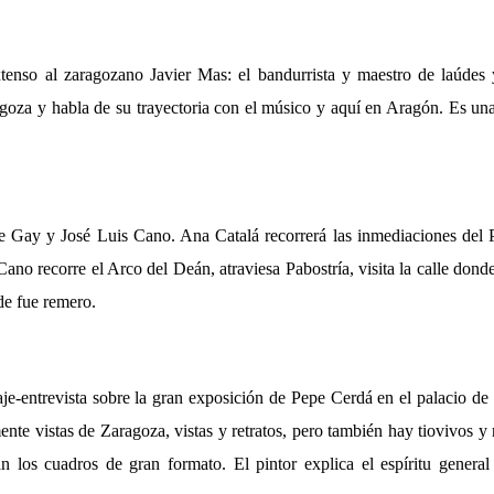
xtenso al zaragozano Javier Mas: el bandurrista y maestro de laúdes
oza y habla de su trayectoria con el músico y aquí en Aragón. Es una
 Gay y José Luis Cano. Ana Catalá recorrerá las inmediaciones del Pi
ano recorre el Arco del Deán, atraviesa Pabostría, visita la calle dond
de fue remero.
e-entrevista sobre la gran exposición de Pepe Cerdá en el palacio de 
ente vistas de Zaragoza, vistas y retratos, pero también hay tiovivos y r
an los cuadros de gran formato. El pintor explica el espíritu genera