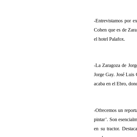
-Entrevistamos por e
Cohen que es de Zarag
el hotel Palafox.
-La Zaragoza de Jorge
Jorge Gay. José Luis C
acaba en el Ebro, don
-Ofrecemos un reportaj
pintar’. Son esencialm
en su tractor. Destac