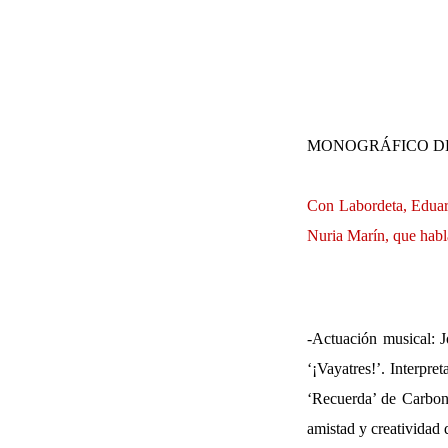
MONOGRÁFICO D
Con Labordeta, Eduar
Nuria Marín, que habla
-Actuación musical: 
‘¡Vayatres!’. Interpr
‘Recuerda’ de Carbone
amistad y creatividad q