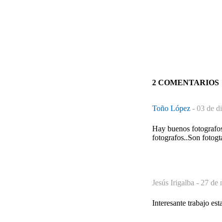
2 COMENTARIOS
Toño López
-
03 de d
Hay buenos fotografos
fotografos..Son fotogt
Jesús Irigalba -
27 de 
Interesante trabajo es