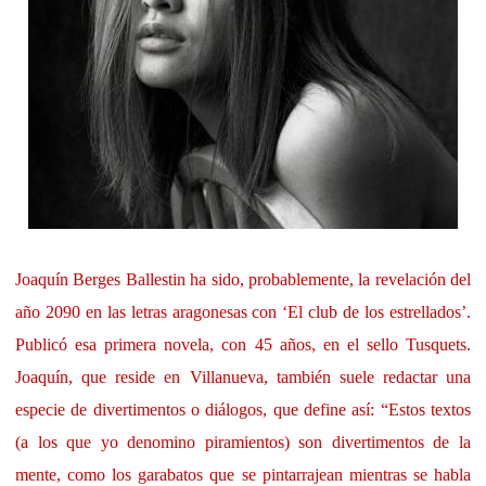
Joaquín Berges Ballestin ha sido, probablemente, la revelación del
año 2090 en las letras aragonesas con ‘El club de los estrellados’.
Publicó esa primera novela, con 45 años, en el sello Tusquets.
Joaquín, que reside en Villanueva, también suele redactar una
especie de divertimentos o diálogos, que define así:
“Estos textos
(a los que yo denomino piramientos) son divertimentos de la
mente, como los garabatos que se pintarrajean mientras se habla