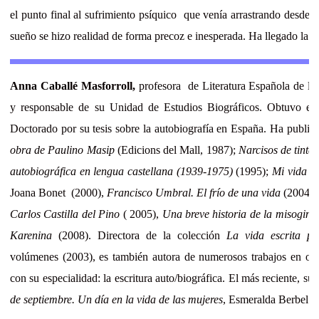
el punto final al sufrimiento psíquico que venía arrastrando desde 
sueño se hizo realidad de forma precoz e inesperada. Ha llegado la 
Anna Caballé Masforroll,
profesora de Literatura Española de la
y responsable de su Unidad de Estudios Biográficos. Obtuvo el 
Doctorado por su tesis sobre la autobiografía en España. Ha public
obra de Paulino Masip
(Edicions del Mall, 1987);
Narcisos de tinta.
autobiográfica en lengua castellana (1939-1975)
(1995);
Mi vida e
Joana Bonet (2000),
Francisco Umbral. El frío de una vida
(2004),
Carlos Castilla del Pino
( 2005),
Una breve historia de la misogini
Karenina
(2008). Directora de la colección
La vida escrita po
volúmenes (2003), es también autora de numerosos trabajos en obra
con su especialidad: la escritura auto/biográfica. El más reciente, su 
de septiembre. Un día en la vida de las mujeres
, Esmeralda Berbel (e