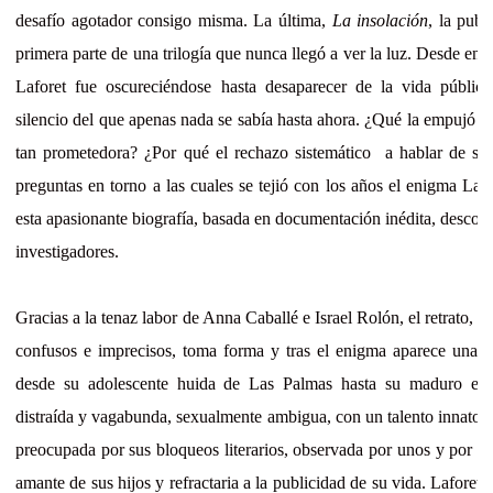
desafío agotador consigo misma. La última,
La insolación
, la publ
primera parte de una trilogía que nunca llegó a ver la luz. Desde enton
Laforet fue oscureciéndose hasta desaparecer de la vida públic
silencio del que apenas nada se sabía hasta ahora. ¿Qué la empujó a 
tan prometedora? ¿Por qué el rechazo sistemático a hablar de su
preguntas en torno a las cuales se tejió con los años el enigma Lafo
esta apasionante biografía, basada en documentación inédita, descono
investigadores.
Gracias a la tenaz labor de Anna Caballé e Israel Rolón, el retrato, h
confusos e imprecisos, toma forma y tras el enigma aparece una 
desde su adolescente huida de Las Palmas hasta su maduro ex
distraída y vagabunda, sexualmente ambigua, con un talento innato p
preocupada por sus bloqueos literarios, observada por unos y por otr
amante de sus hijos y refractaria a la publicidad de su vida. Laforet 