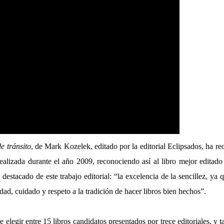
e tránsito
, de Mark Kozelek, editado por la editorial Eclipsados, ha re
realizada durante el año 2009, reconociendo así al libro mejor editado 
 destacado de este trabajo editorial: “la excelencia de la sencillez, ya
dad, cuidado y respeto a la tradición de hacer libros bien hechos”.
e elegir entre 15 libros candidatos presentados por trece editoriales, y 