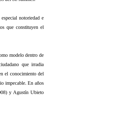
 especial notoriedad e
tos que constituyen el
s como modelo dentro de
 ciudadano que irradia
en el conocimiento del
icio impecable. En años
008) y Agustín Ubieto