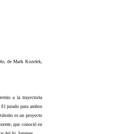
ito
, de Mark Kozelek,
emio a la trayectoria
. El jurado para ambos
ránsito
es un proyecto
lorente, que conoció en
os del Sr. Jammes.