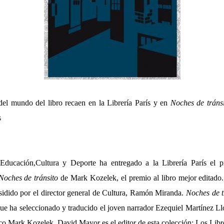
el mundo del libro recaen en la Librería París y en
Noches de tráns
s
ducación,Cultura y Deporte ha entregado a la Librería París el pr
Noches de tránsito
de Mark Kozelek, el premio al libro mejor editado
sidido por el director general de Cultura, Ramón Miranda.
Noches de t
que ha seleccionado y traducido el joven narrador Ezequiel Martínez L
co Mark Kozelek. David Mayor es el editor de esta colección: Los Libr