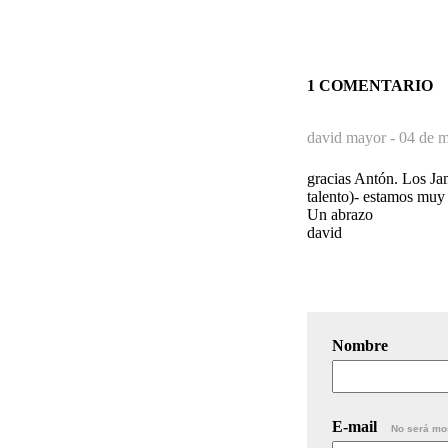
1 COMENTARIO
david mayor -
04 de m
gracias Antón. Los J
talento)- estamos muy
Un abrazo
david
Nombre
E-mail
No será mo