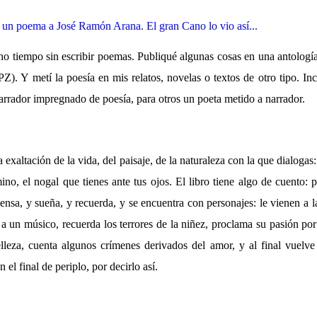
o un poema a José Ramón Arana. El gran Cano lo vio así...
o tiempo sin escribir poemas. Publiqué algunas cosas en una antologí
). Y metí la poesía en mis relatos, novelas o textos de otro tipo. In
arrador impregnado de poesía, para otros un poeta metido a narrador.
 la exaltación de la vida, del paisaje, de la naturaleza con la que dialogas:
no, el nogal que tienes ante tus ojos. El libro tiene algo de cuento:
ensa, y sueña, y recuerda, y se encuentra con personajes: le vienen a l
 a un músico, recuerda los terrores de la niñez, proclama su pasión po
elleza, cuenta algunos crímenes derivados del amor, y al final vuelve 
 el final de periplo, por decirlo así.