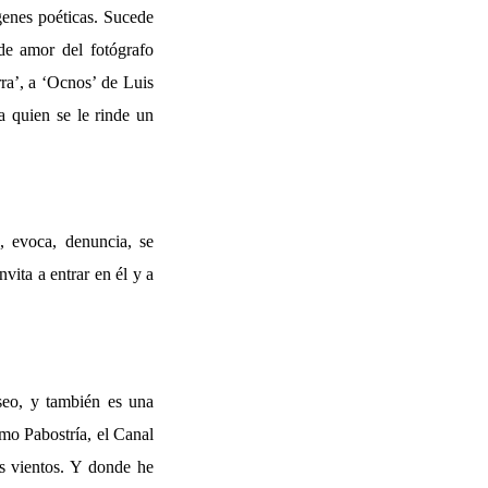
enes poéticas. Sucede
de amor del fotógrafo
rra’, a ‘Ocnos’ de Luis
 quien se le rinde un
, evoca, denuncia, se
vita a entrar en él y a
eseo, y también es una
omo Pabostría, el Canal
os vientos. Y donde he