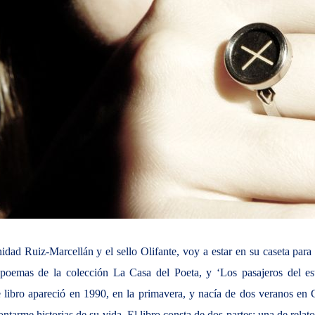
idad Ruiz-Marcellán y el sello Olifante, voy a estar en su caseta para f
poemas de la colección La Casa del Poeta, y ‘Los pasajeros del est
libro apareció en 1990, en la primavera, y nacía de dos veranos en 
ontarme historias de su vida. El libro consta de dos partes: una de relat