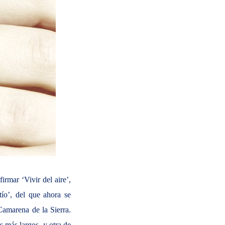
irmar ‘Vivir del aire’,
ío’, del que ahora se
Camarena de la Sierra.
os más largos, y otra de