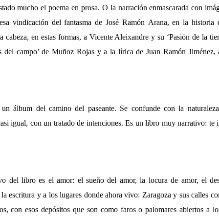
stado mucho el poema en prosa. O la narración enmascarada con imág
n esa vindicación del fantasma de José Ramón Arana, en la historia 
a cabeza, en estas formas, a Vicente Aleixandre y su ‘Pasión de la tie
s del campo’ de Muñoz Rojas y a la lírica de Juan Ramón Jiménez, a
 un álbum del camino del paseante. Se confunde con la naturaleza
asi igual, con un tratado de intenciones. Es un libro muy narrativo: te in
vo del libro es el amor: el sueño del amor, la locura de amor, el d
la escritura y a los lugares donde ahora vivo: Zaragoza y sus calles c
los, con esos depósitos que son como faros o palomares abiertos a l