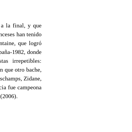
a la final, y que
anceses han tenido
ntaine, que logró
spaña-1982, donde
as irrepetibles:
ún que otro bache,
eschamps, Zidane,
ncia fue campeona
(2006).