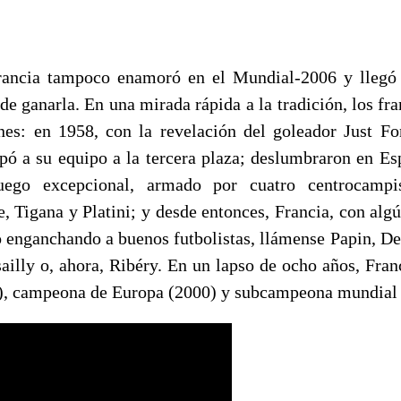
rancia tampoco enamoró en el Mundial-2006 y llegó 
 de ganarla. En una mirada rápida a la tradición, los fr
nes: en 1958, con la revelación del goleador Just Fo
upó a su equipo a la tercera plaza; deslumbraron en E
uego excepcional, armado por cuatro centrocampist
, Tigana y Platini; y desde entonces, Francia, con alg
o enganchando a buenos futbolistas, llámense Papin, D
sailly o, ahora, Ribéry. En un lapso de ocho años, Fra
), campeona de Europa (2000) y subcampeona mundial 