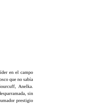
líder en el campo
tosco que no sabía
ourcuff, Anelka.
desparramada, sin
brumador prestigio