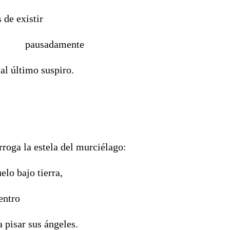
 de existir
damente
 al último suspiro.
erroga la estela del murciélago:
elo bajo tierra,
entro
a pisar sus ángeles.