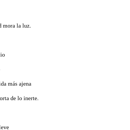
 mora la luz.
cio
o
vida más ajena
orta de lo inerte.
leve