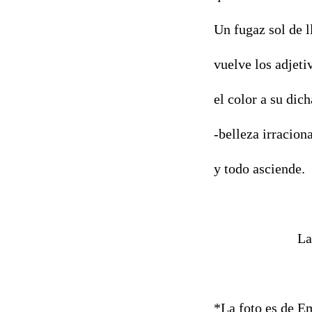
Un fugaz sol de l
vuelve los adjeti
el color a su dich
-belleza irracion
y todo asciende.
Lalibela: Be
*La foto es de E