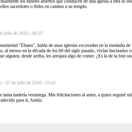
ctualmente los túneles abiertos que conducen de una iglesia a otra se e
ellos sacerdotes o fieles en camino a su templo.
e julio de 2010 - 08:55
numental "Ébano", habla de unas iglesias excavadas en la montaña de E
jo, al menos en la década de los 60 del siglo pasado, vivían hacinados c
 alguien, desde arriba, les arrojara algo de comer. ¿Es la de la foto un
o -
27 de julio de 2010 - 23:41
tanta nadería veraniega. Mis felicitaciones al autor, a quien seguiré m
adecido para ti, Antón.