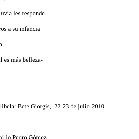
luvia les responde
vos a su infancia
a
al es más belleza-
te Giorgis, 22-23 de julio-2010
milio Pedro Gómez.