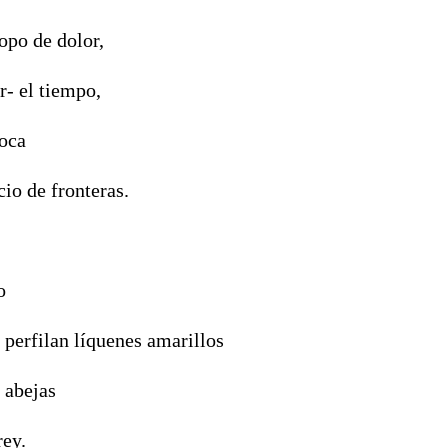
opo de dolor,
r- el tiempo,
roca
cio de fronteras.
o
 perfilan líquenes amarillos
 abejas
rey.