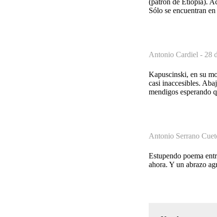
(patrón de Etiopía). A
Sólo se encuentran en 
Antonio Cardiel -
28 d
Kapuscinski, en su mo
casi inaccesibles. Aba
mendigos esperando que
Antonio Serrano Cuet
Estupendo poema entre 
ahora. Y un abrazo agr