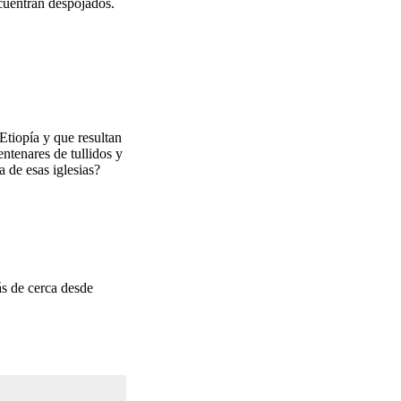
ncuentran despojados.
tiopía y que resultan
entenares de tullidos y
a de esas iglesias?
ás de cerca desde