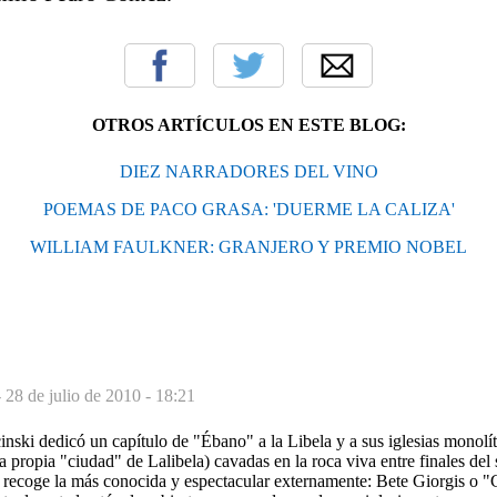
OTROS ARTÍCULOS EN ESTE BLOG:
DIEZ NARRADORES DEL VINO
POEMAS DE PACO GRASA: 'DUERME LA CALIZA'
WILLIAM FAULKNER: GRANJERO Y PREMIO NOBEL
-
28 de julio de 2010 - 18:21
ski dedicó un capítulo de "Ébano" a la Libela y a sus iglesias monolíti
a propia "ciudad" de Lalibela) cavadas en la roca viva entre finales del 
ía recoge la más conocida y espectacular externamente: Bete Giorgis o 