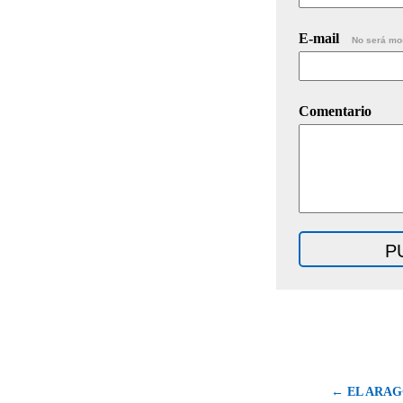
E-mail
No será mo
Comentario
← EL ARAG