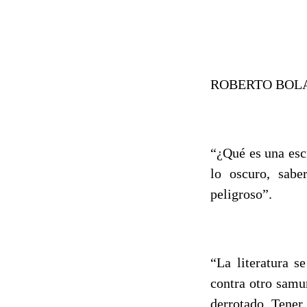
ROBERTO BOL
“¿Qué es una esc
lo oscuro, sabe
peligroso”.
“La literatura s
contra otro samu
derrotado. Tener 