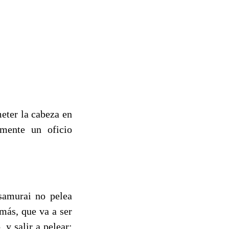
eter la cabeza en
amente un oficio
 samurai no pelea
más, que va a ser
 y salir a pelear: