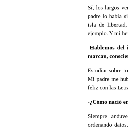
Sí, los largos v
padre lo había s
isla de liberta
ejemplo. Y mi h
-Hablemos del i
marcan, conscie
Estudiar sobre t
Mi padre me hubi
feliz con las Letr
-¿Cómo nació en 
Siempre anduve
ordenando datos,