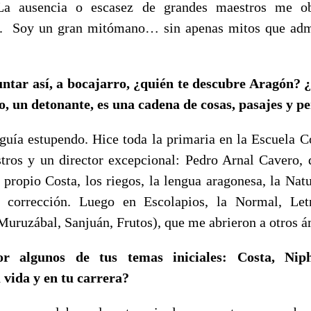
La ausencia o escasez de grandes maestros me ob
o. Soy un gran mitómano… sin apenas mitos que admi
untar así, a bocajarro, ¿quién te descubre Aragón? 
o, un detonante, es una cadena de cosas, pasajes y p
guía estupendo. Hice toda la primaria en la Escuela C
ros y un director excepcional: Pedro Arnal Cavero, 
 propio Costa, los riegos, la lengua aragonesa, la Natu
a corrección. Luego en Escolapios, la Normal, Let
 Muruzábal, Sanjuán, Frutos), que me abrieron a otros á
r algunos de tus temas iniciales: Costa, N
u vida y en tu carrera?