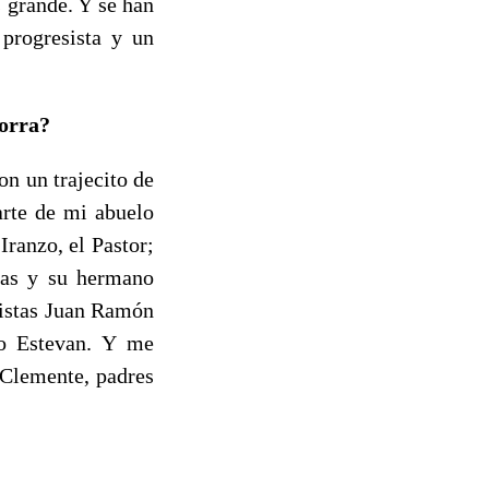
 grande. Y se han
progresista y un
dorra?
n un trajecito de
arte de mi abuelo
ranzo, el Pastor;
ras y su hermano
distas Juan Ramón
o Estevan. Y me
 Clemente, padres