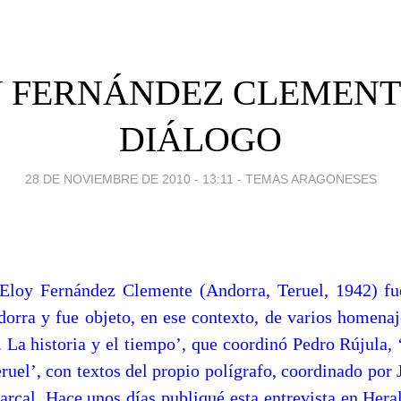
 FERNÁNDEZ CLEMENT
DIÁLOGO
28 DE NOVIEMBRE DE 2010 - 13:11
-
TEMAS ARAGONESES
 Eloy Fernández Clemente (Andorra, Teruel, 1942) fu
dorra y fue objeto, en ese contexto, de varios homenaj
. La historia y el tiempo’, que coordinó Pedro Rújula, 
eruel’, con textos del propio polígrafo, coordinado por
rcal. Hace unos días publiqué esta entrevista en Hera