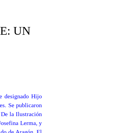
E: UN
e designado Hijo
es. Se publicaron
‘De la Ilustración
 Josefina Lerma, y
ldo de Aragón. El