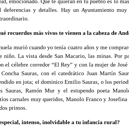
ud, emocionado. Que te quieran en tu pueblo es lo más
l deferencias y detalles. Hay un Ayuntamiento muy 
traordinario.
qué recuerdos más vivos te vienen a la cabeza de An
uela murió cuando yo tenía cuatro años y me compraro
de niño. La vista desde San Macario, las minas. Por p
 el célebre corredor “El Rey” y con la mujer de José I
 Concha Sauras, con el catedrático Juan Martín Sau
endido en jota; el dominico Emilio Sauras, o los perio
los Sauras, Ramón Mur y el estupendo poeta Manol
 tíos carnales muy queridos, Manolo Franco y Josefina
dos primos.
especial, intenso, inolvidable a tu infancia rural?