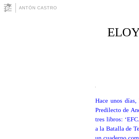
ANTÓN CASTRO
ELOY
Hace unos días,
Predilecto de An
tres libros: ‘EFC
a la Batalla de T
un cuaderno coma