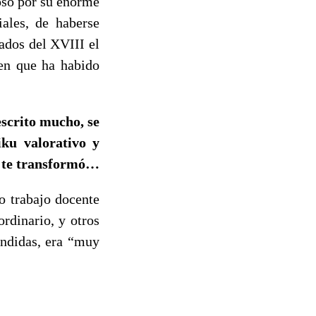
oso por su enorme
iales, de haberse
ados del XVIII el
 en que ha habido
scrito mucho, se
ku valorativo y
mo te transformó…
o trabajo docente
rdinario, y otros
éndidas, era “muy