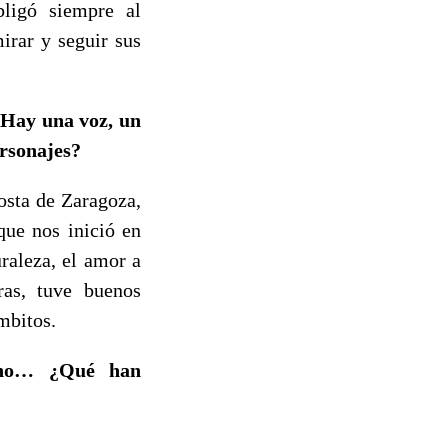
ligó siempre al
rar y seguir sus
¿Hay una voz, un
ersonajes?
osta de Zaragoza,
que nos inició en
raleza, el amor a
ras, tuve buenos
mbitos.
ipho… ¿Qué han