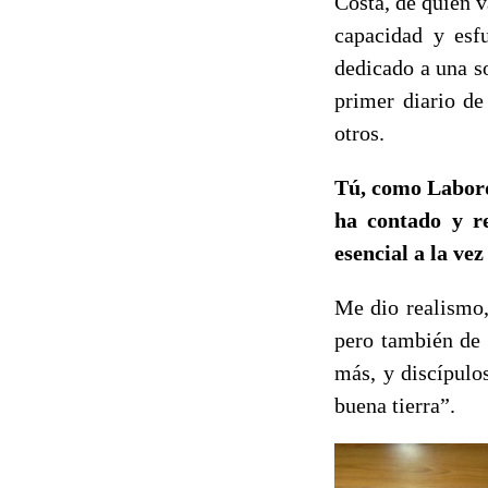
Costa, de quien 
capacidad y esfu
dedicado a una s
primer diario de
otros.
Tú, como Labord
ha contado y r
esencial a la ve
Me dio realismo,
pero también de 
más, y discípulo
buena tierra”.