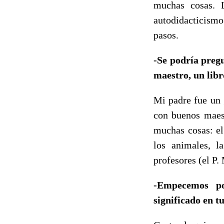
muchas cosas. 
autodidacticism
pasos.
-Se podría preg
maestro, un libr
Mi padre fue un 
con buenos maest
muchas cosas: el
los animales, l
profesores (el P.
-Empecemos po
significado en t