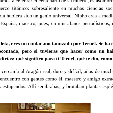
vamos a celebrar el centenario de su muerte, es asombr
erzo titánico: sobresaliente en muchas ciencias soc
ola hubiera sido un genio universal. Nipho crea a medi
 España; maestro, pues, en mis afanes periodísticos,
eta, eres un ciudadano tamizado por Teruel. Se ha e
econtado, pero si tuvieras que hacer como un hai
z dirías: qué significó para ti Teruel, qué te dio, có
 cercanía al Aragón real, duro y difícil, años de much
encuentro con gentes como él, maestro y amigo extrao
s estupendos. Allí sembrabas, y brotaban plantas espl