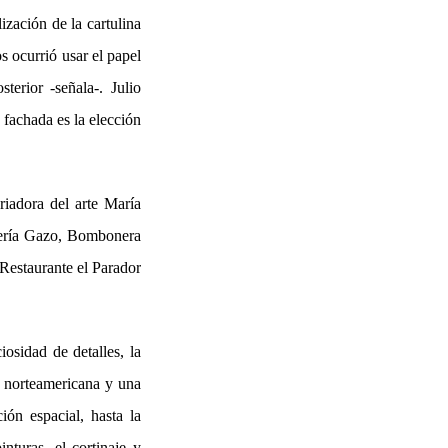
ización de la cartulina
 ocurrió usar el papel
erior -señala-. Julio
 fachada es la elección
riadora del arte María
trería Gazo, Bombonera
Restaurante el Parador
iosidad de detalles, la
ra norteamericana y una
ión espacial, hasta la
nturas, el cortinaje y