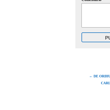
← DE ORIHU
CARL