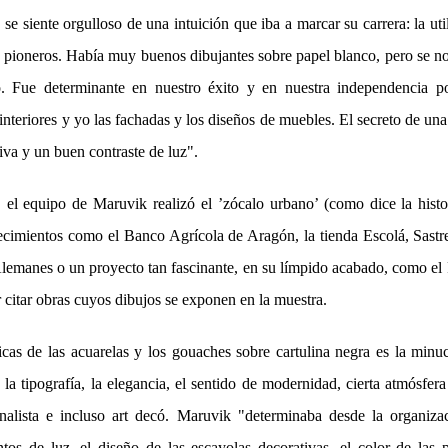
e siente orgulloso de una intuición que iba a marcar su carrera: la util
 pioneros. Había muy buenos dibujantes sobre papel blanco, pero se nos
 Fue determinante en nuestro éxito y en nuestra independencia post
 interiores y yo las fachadas y los diseños de muebles. El secreto de una
va y un buen contraste de luz".
 el equipo de Maruvik realizó el ’zócalo urbano’ (como dice la histo
ecimientos como el Banco Agrícola de Aragón, la tienda Escolá, Sas
Alemanes o un proyecto tan fascinante, en su límpido acabado, como el 
 citar obras cuyos dibujos se exponen en la muestra.
icas de las acuarelas y los gouaches sobre cartulina negra es la minuc
e la tipografía, la elegancia, el sentido de modernidad, cierta atmósfe
onalista e incluso art decó. Maruvik "determinaba desde la organizac
tos de luz, el diseño de las escayolas decorativas, el color de las pi