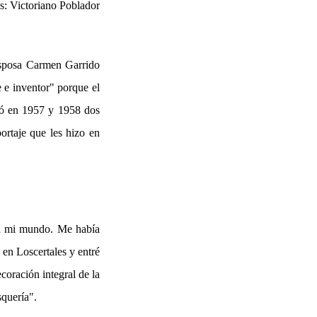
os: Victoriano Poblador
 esposa Carmen Garrido
 e inventor" porque el
ntó en 1957 y 1958 dos
ortaje que les hizo en
ra mi mundo. Me había
 en Loscertales y entré
ecoración integral de la
squería".