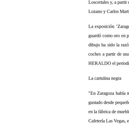
Loscertales y, a parti
Lozano y Carlos Mart
La exposición ’Zarago
guardó como oro en pa
dibujo ha sido la raz
coches a partir de un
HERALDO el periodis
La cartulina negra
"En Zaragoza había m
gustado desde pequeño.
en la fábrica de mueble
Cafetería Las Vegas, e