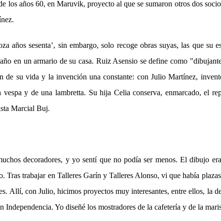
r de los años 60, en Maruvik, proyecto al que se sumaron otros dos soci
ínez.
za años sesenta’, sin embargo, solo recoge obras suyas, las que su
ño en un armario de su casa. Ruiz Asensio se define como "dibujante
ón de su vida y la invención una constante: con Julio Martínez, inve
a vespa y de una lambretta. Su hija Celia conserva, enmarcado, el rep
ta Marcial Buj.
uchos decoradores, y yo sentí que no podía ser menos. El dibujo e
 Tras trabajar en Talleres Garín y Talleres Alonso, vi que había plazas
s. Allí, con Julio, hicimos proyectos muy interesantes, entre ellos, la d
n Independencia. Yo diseñé los mostradores de la cafetería y de la mari