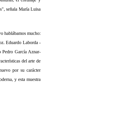
os", señala María Luisa
y yo hablábamos mucho:
voz. Eduardo Laborda -
o Pedro García Aznar-
cterísticas del arte de
nuevo por su carácter
oderna, y esta muestra