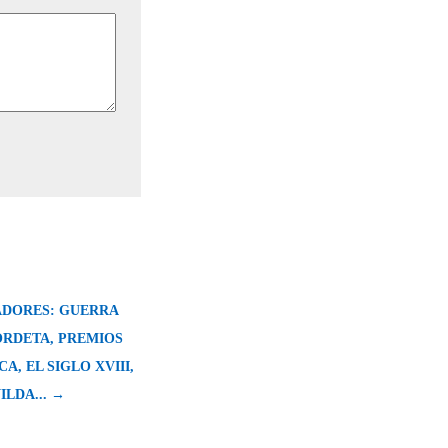
DORES: GUERRA
ORDETA, PREMIOS
A, EL SIGLO XVIII,
ILDA... →