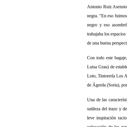
Antonio Ruiz Asensio s
negra. "En eso fuimos
negro y eso asombró.
trabajaba los espacios
de una buena perspecti
Con todo este bagaje,
Luisa Grau) de establ
Loto, Tintorería Los 
de Ágreda (Soria), por
Una de las característ
sutileza del trazo y d
leve inspiración raci
colocación de los pun