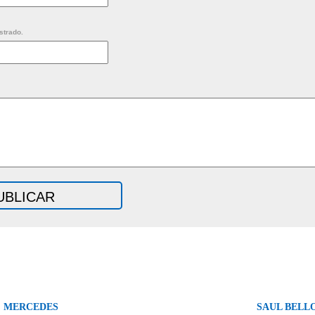
strado.
, MERCEDES
SAUL BELL