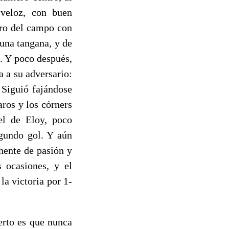
 veloz, con buen
tro del campo con
una tangana, y de
. Y poco después,
a a su adversario:
. Siguió fajándose
aros y los córners
el de Eloy, poco
egundo gol. Y aún
nente de pasión y
 ocasiones, y el
a victoria por 1-
erto es que nunca