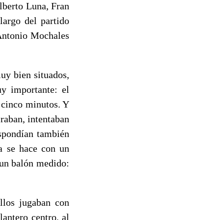
lberto Luna, Fran
argo del partido
 Antonio Mochales
muy bien situados,
y importante: el
s cinco minutos. Y
iraban, intentaban
espondían también
na se hace con un
 un balón medido:
llos jugaban con
lantero centro, al