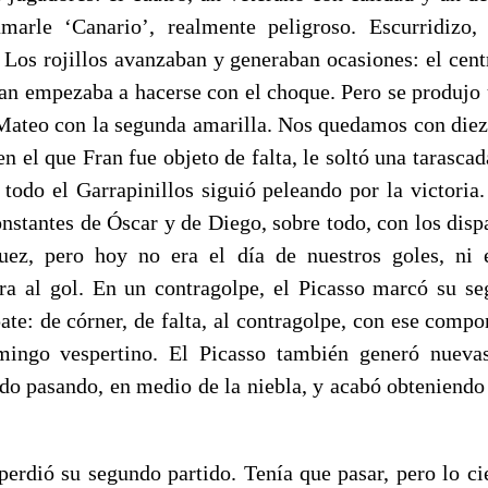
amarle ‘Canario’, realmente peligroso. Escurridizo,
. Los rojillos avanzaban y generaban ocasiones: el cen
an empezaba a hacerse con el choque. Pero se produjo 
 Mateo con la segunda amarilla. Nos quedamos con diez
en el que Fran fue objeto de falta, le soltó una tarascad
 todo el Garrapinillos siguió peleando por la victoria
nstantes de Óscar y de Diego, sobre todo, con los disp
uez, pero hoy no era el día de nuestros goles, ni 
ra al gol. En un contragolpe, el Picasso marcó su s
te: de córner, de falta, al contragolpe, con ese compo
ingo vespertino. El Picasso también generó nuevas
do pasando, en medio de la niebla, y acabó obteniendo l
 perdió su segundo partido. Tenía que pasar, pero lo ci