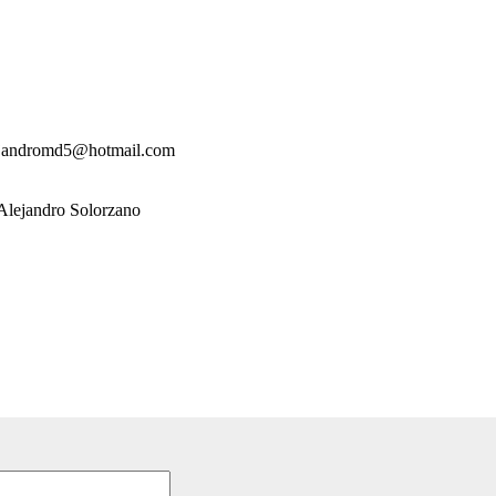
lejandromd5@hotmail.com
 Alejandro Solorzano