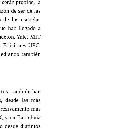
 serán propios, la
azón de ser de las
n de las escuelas
que han llegado a
nceton, Yale, MIT
 o Ediciones UPC,
 mediando también
ctos, también han
s, desde las más
ogresivamente más
M
, y en Barcelona
o desde distintos