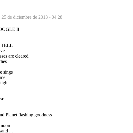
-
25 de diciembre de 2013 - 04:28
OOGLE II
 TELL
ive
ses are cleared
dies
e sings
lame
ight ...
se ...
nd Planet flashing goodness
ts moon
sand ...