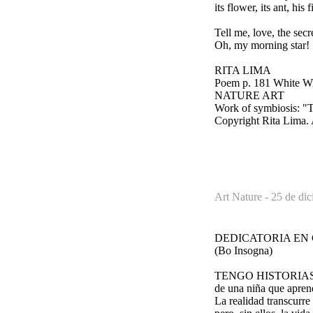
its flower, its ant, his f
Tell me, love, the secr
Oh, my morning star!
RITA LIMA
Poem p. 181 White W
NATURE ART
Work of symbiosis: "
Copyright Rita Li
Art Nature -
25 de dic
DEDICATORIA EN 
(Bo Insogna)
TENGO HISTORIA
de una niña que aprend
La realidad transcurre