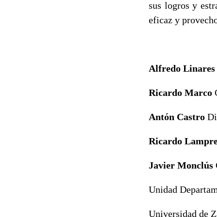
sus logros y est
eficaz y provech
Alfredo Linare
Ricardo Marco
Ant
ó
n Castro
Di
Ricardo Lampr
Javier Moncl
ú
s
Unidad Departame
Universidad de 