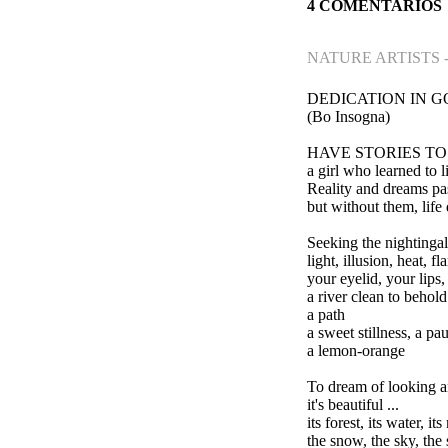
4 COMENTARIOS
NATURE ARTISTS 
DEDICATION IN G
(Bo Insogna)
HAVE STORIES TO
a girl who learned to l
Reality and dreams pas
but without them, life 
Seeking the nightingal
light, illusion, heat, f
your eyelid, your lips, t
a river clean to behold
a path
a sweet stillness, a pau
a lemon-orange
To dream of looking a
it's beautiful ...
its forest, its water, i
the snow, the sky, the 