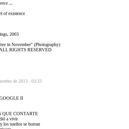
ierce ...
et of existence
ings, 2003
Tree in November" (Photography)
ma. ALL RIGHTS RESERVED
iembre de 2013 - 03:33
GOOGLE II
S QUE CONTARTE
ió a vivir
 y los sueños se borran