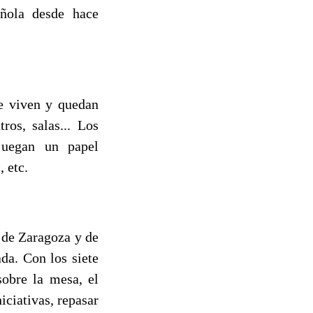
añola desde hace
de viven y quedan
ros, salas... Los
 juegan un papel
s
, etc.
 de Zaragoza y de
ada. Con los siete
sobre la mesa, el
iciativas, repasar