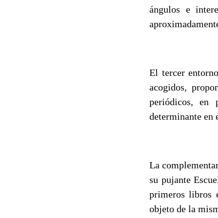
ángulos e inter
aproximadamente
El tercer entorn
acogidos, propon
periódicos, en 
determinante en e
La complementari
su pujante Escuel
primeros libros 
objeto de la mism