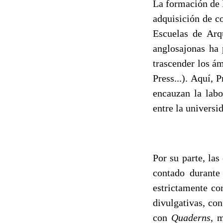
La formación de l
adquisición de co
Escuelas de Arqu
anglosajonas ha 
trascender los á
Press...). Aquí,
encauzan la labo
entre la universi
Por su parte, la
contado durante
estrictamente co
divulgativas, co
con
Quaderns
, 